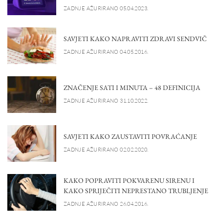
ZADNJE AŽURIRANO 05.04.2023.
SAVJETI KAKO NAPRAVITI ZDRAVI SENDVIČ
ZADNJE AŽURIRANO 04.05.2016.
ZNAČENJE SATI I MINUTA – 48 DEFINICIJA
ZADNJE AŽURIRANO 31.10.2022.
SAVJETI KAKO ZAUSTAVITI POVRAĆANJE
ZADNJE AŽURIRANO 02.02.2020.
KAKO POPRAVITI POKVARENU SIRENU I
KAKO SPRIJEČITI NEPRESTANO TRUBLJENJE
ZADNJE AŽURIRANO 26.04.2016.