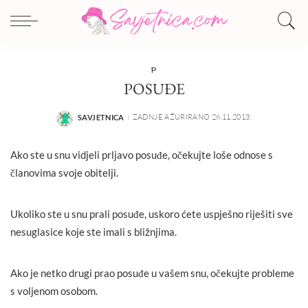
P
POSUĐE
ZADNJE AŽURIRANO 26.11.2013.
SAVJETNICA
POSTED
BY
Ako ste u snu vidjeli prljavo posuđe, očekujte loše odnose s
članovima svoje obitelji.
Ukoliko ste u snu prali posuđe, uskoro ćete uspješno riješiti sve
nesuglasice koje ste imali s bližnjima.
Ako je netko drugi prao posuđe u vašem snu, očekujte probleme
s voljenom osobom.