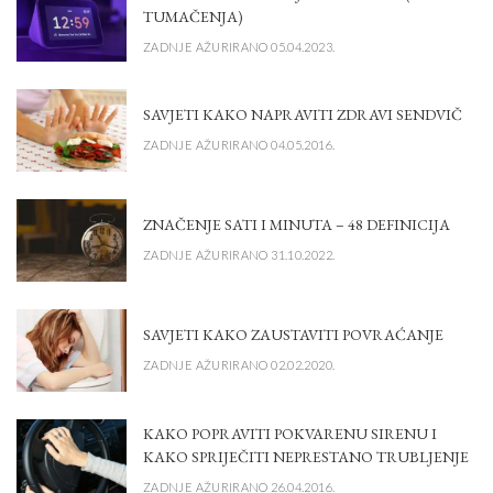
TUMAČENJA)
ZADNJE AŽURIRANO 05.04.2023.
SAVJETI KAKO NAPRAVITI ZDRAVI SENDVIČ
ZADNJE AŽURIRANO 04.05.2016.
ZNAČENJE SATI I MINUTA – 48 DEFINICIJA
ZADNJE AŽURIRANO 31.10.2022.
SAVJETI KAKO ZAUSTAVITI POVRAĆANJE
ZADNJE AŽURIRANO 02.02.2020.
KAKO POPRAVITI POKVARENU SIRENU I
KAKO SPRIJEČITI NEPRESTANO TRUBLJENJE
ZADNJE AŽURIRANO 26.04.2016.