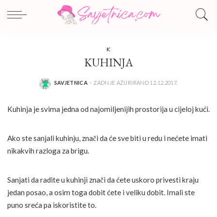
K
KUHINJA
SAVJETNICA
ZADNJE AŽURIRANO 12.12.2017.
POSTED
BY
Kuhinja je svima jedna od najomiljenijih prostorija u cijeloj kući.
Ako ste sanjali kuhinju, znači da će sve biti u redu i nećete imati
nikakvih razloga za brigu.
Sanjati da radite u kuhinji znači da ćete uskoro privesti kraju
jedan posao, a osim toga dobit ćete i veliku dobit. Imali ste
puno sreća pa iskoristite to.