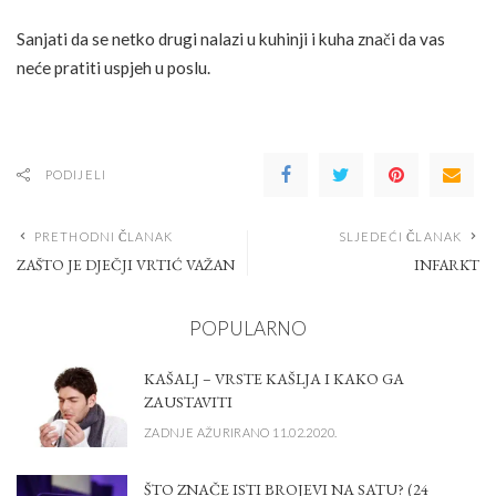
Sanjati da se netko drugi nalazi u kuhinji i kuha znači da vas
neće pratiti uspjeh u poslu.
PODIJELI
PRETHODNI ČLANAK
SLJEDEĆI ČLANAK
ZAŠTO JE DJEČJI VRTIĆ VAŽAN
INFARKT
POPULARNO
KAŠALJ – VRSTE KAŠLJA I KAKO GA
ZAUSTAVITI
ZADNJE AŽURIRANO 11.02.2020.
ŠTO ZNAČE ISTI BROJEVI NA SATU? (24