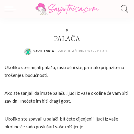
P
PALAČA
SAVJETNICA
ZADNJE AŽURIRANO 27.08.2013.
POSTED
BY
Ukoliko ste sanjali palaču, rastrošni ste, pa malo pripazite na
trošenje u budućnosti.
Ako ste sanjali da imate palaču, ljudi iz vaše okoline će vam biti
zavidni i nećete im biti dragi gost.
Ukoliko ste spavali u palači, bit ćete cijenjeni i ljudi iz vaše
okoline će rado poslušati vaše mišljenje.