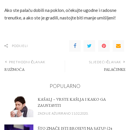
Ako ste palaču dobili na poklon, očekujte ugodne i radosne
trenutke, a ako ste je gradili, nastojte biti manje umišljeni!
PODIJELI
PRETHODNI ČLANAK
SLJEDEĆI ČLANAK
RUŽNOĆA
PALAČINKE
POPULARNO
KAŠALJ – VRSTE KAŠLJA I KAKO GA
ZAUSTAVITI
ZADNJE AŽURIRANO 11.02.2020.
ŠTO ZNAČE ISTI BROJEVI NA SATU? (24