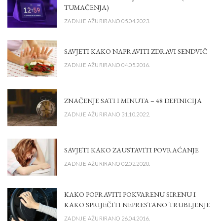
TUMAČENJA)
ZADNJE AŽURIRANO 05.04.2023.
SAVJETI KAKO NAPRAVITI ZDRAVI SENDVIČ
ZADNJE AŽURIRANO 04.05.2016.
ZNAČENJE SATI I MINUTA – 48 DEFINICIJA
ZADNJE AŽURIRANO 31.10.2022.
SAVJETI KAKO ZAUSTAVITI POVRAĆANJE
ZADNJE AŽURIRANO 02.02.2020.
KAKO POPRAVITI POKVARENU SIRENU I
KAKO SPRIJEČITI NEPRESTANO TRUBLJENJE
ZADNJE AŽURIRANO 26.04.2016.