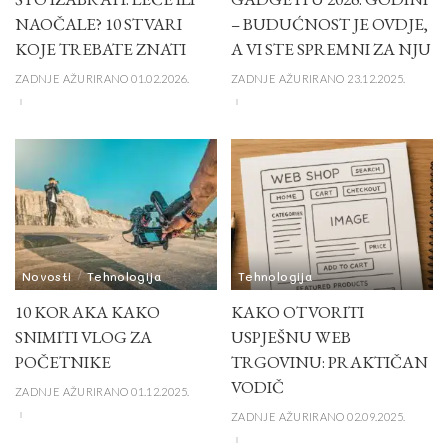
NAOČALE? 10 STVARI
– BUDUĆNOST JE OVDJE,
KOJE TREBATE ZNATI
A VI STE SPREMNI ZA NJU
ZADNJE AŽURIRANO 01.02.2026.
ZADNJE AŽURIRANO 23.12.2025.
Novosti
Tehnologija
Tehnologija
10 KORAKA KAKO
KAKO OTVORITI
SNIMITI VLOG ZA
USPJEŠNU WEB
POČETNIKE
TRGOVINU: PRAKTIČAN
VODIČ
ZADNJE AŽURIRANO 01.12.2025.
ZADNJE AŽURIRANO 02.09.2025.