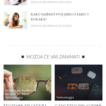
ZADNJE AŽURIRANO 18.01.2024.
KAKO SAZNATI SVOJ JMBG U SAMO 3
KORAKA?
ZADNJE AŽURIRANO 31.10.2022.
MOŽDA ĆE VAS ZANIMATI
Savjeti za muškarce
Savjeti za žene
Tehnologija
Tehnologija
ŠTO IZABRATI: LEĆE ILI
GADGETI U 2026. GODINI