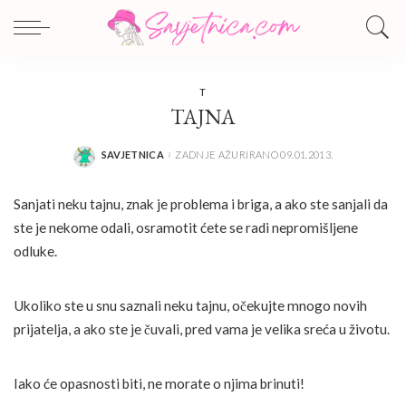
T
TAJNA
SAVJETNICA
ZADNJE AŽURIRANO 09.01.2013.
POSTED
BY
Sanjati neku tajnu, znak je problema i briga, a ako ste sanjali da
ste je nekome odali, osramotit ćete se radi nepromišljene
odluke.
Ukoliko ste u snu saznali neku tajnu, očekujte mnogo novih
prijatelja, a ako ste je čuvali, pred vama je velika sreća u životu.
Iako će opasnosti biti, ne morate o njima brinuti!