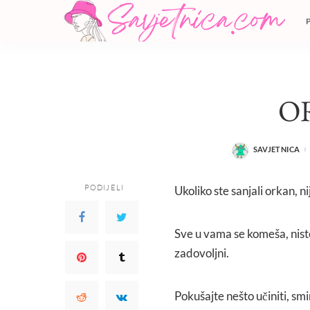
O
SAVJETNICA
POSTED
BY
PODIJELI
Ukoliko ste sanjali orkan, n
Sve u vama se komeša, niste 
zadovoljni.
Pokušajte nešto učiniti, smir