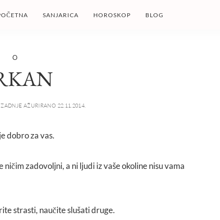
POČETNA
SANJARICA
HOROSKOP
BLOG
O
RKAN
ZADNJE AŽURIRANO 22.11.2014.
ije dobro za vas.
ničim zadovoljni, a ni ljudi iz vaše okoline nisu vama
ite strasti, naučite slušati druge.