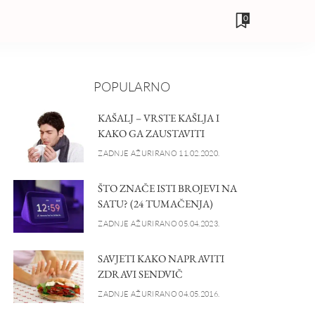
0
POPULARNO
KAŠALJ – VRSTE KAŠLJA I
KAKO GA ZAUSTAVITI
ZADNJE AŽURIRANO 11.02.2020.
ŠTO ZNAČE ISTI BROJEVI NA
SATU? (24 TUMAČENJA)
ZADNJE AŽURIRANO 05.04.2023.
SAVJETI KAKO NAPRAVITI
ZDRAVI SENDVIČ
ZADNJE AŽURIRANO 04.05.2016.