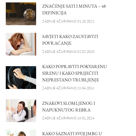
ZNAČENJE SATI I MINUTA – 48
DEFINICIJA
ZADNJE AŽURIRANO 31.10.2022.
SAVJETI KAKO ZAUSTAVITI
POVRAĆANJE
ZADNJE AŽURIRANO 02.02.2020.
KAKO POPRAVITI POKVARENU
SIRENU I KAKO SPRIJEČITI
NEPRESTANO TRUBLJENJE
ZADNJE AŽURIRANO 26.04.2016.
ZNAKOVI SLOMLJENOG I
NAPUKNUTOG REBRA
ZADNJE AŽURIRANO 18.01.2024.
KAKO SAZNATI SVOJ JMBG U