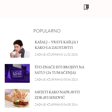
0
POPULARNO
KAŠALJ – VRSTE KAŠLJA I
KAKO GA ZAUSTAVITI
ZADNJE AŽURIRANO 11.02.2020.
ŠTO ZNAČE ISTI BROJEVI NA
SATU? (24 TUMAČENJA)
ZADNJE AŽURIRANO 05.04.2023.
SAVJETI KAKO NAPRAVITI
ZDRAVI SENDVIČ
ZADNJE AŽURIRANO 04.05.2016.