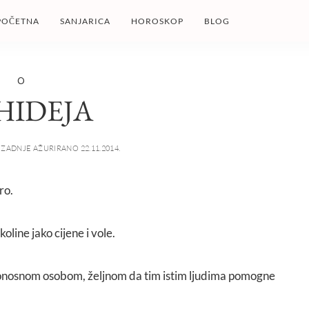
POČETNA
SANJARICA
HOROSKOP
BLOG
O
HIDEJA
ZADNJE AŽURIRANO 22.11.2014.
ro.
koline jako cijene i vole.
ponosnom osobom, željnom da tim istim ljudima pomogne