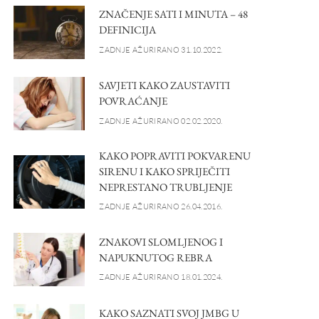
ZNAČENJE SATI I MINUTA – 48
DEFINICIJA
ZADNJE AŽURIRANO 31.10.2022.
SAVJETI KAKO ZAUSTAVITI
POVRAĆANJE
ZADNJE AŽURIRANO 02.02.2020.
KAKO POPRAVITI POKVARENU
SIRENU I KAKO SPRIJEČITI
NEPRESTANO TRUBLJENJE
ZADNJE AŽURIRANO 26.04.2016.
ZNAKOVI SLOMLJENOG I
NAPUKNUTOG REBRA
ZADNJE AŽURIRANO 18.01.2024.
KAKO SAZNATI SVOJ JMBG U