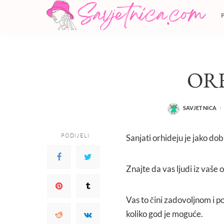
OR
SAVJETNICA
POSTED
BY
PODIJELI
Sanjati orhideju je jako dob
Znajte da vas ljudi iz vaše o
Vas to čini zadovoljnom i 
koliko god je moguće.