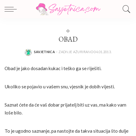
O
OBAD
SAVJETNICA
ZADNJE AŽURIRANO 04.01.2013.
POSTED
BY
Obad je jako dosadan kukac i teško ga se riješiti.
Ukoliko se pojavio u vašem snu, vjesnik je dobih vijesti.
Saznat ćete da će vaš dobar prijatelj biti uz vas, ma kako vam
loše bilo.
To je ugodno saznanje, pa nastojte da takva situacija što dulje