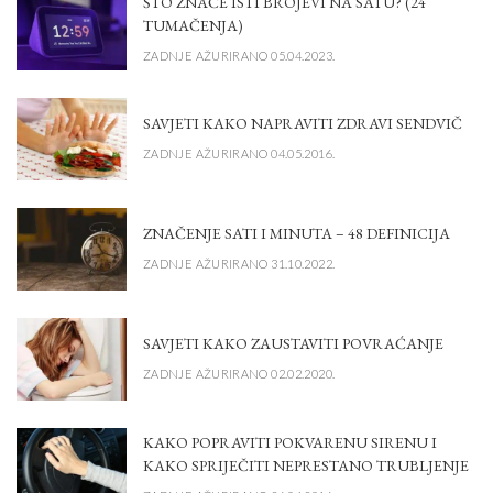
ŠTO ZNAČE ISTI BROJEVI NA SATU? (24
TUMAČENJA)
ZADNJE AŽURIRANO 05.04.2023.
SAVJETI KAKO NAPRAVITI ZDRAVI SENDVIČ
ZADNJE AŽURIRANO 04.05.2016.
ZNAČENJE SATI I MINUTA – 48 DEFINICIJA
ZADNJE AŽURIRANO 31.10.2022.
SAVJETI KAKO ZAUSTAVITI POVRAĆANJE
ZADNJE AŽURIRANO 02.02.2020.
KAKO POPRAVITI POKVARENU SIRENU I
KAKO SPRIJEČITI NEPRESTANO TRUBLJENJE