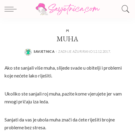
M
MUHA
SAVJETNICA
ZADNJE AŽURIRANO 12.12.2017.
POSTED
BY
Ako ste sanjali više muha, slijede svađe u obitelji i problemi
koje nećete lako riješiti.
Ukoliko ste sanjali roj muha, pazite kome vjerujete jer vam
mnogi pričaju iza leđa.
Sanjati da vas je ubola muha znači da ćete riješiti brojne
probleme bez stresa.