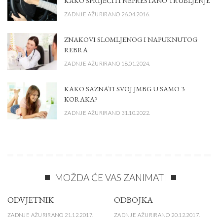
KAKO SPRIJEČITI NEPRESTANO TRUBLJENJE
ZADNJE AŽURIRANO 26.04.2016.
ZNAKOVI SLOMLJENOG I NAPUKNUTOG
REBRA
ZADNJE AŽURIRANO 18.01.2024.
KAKO SAZNATI SVOJ JMBG U SAMO 3
KORAKA?
ZADNJE AŽURIRANO 31.10.2022.
MOŽDA ĆE VAS ZANIMATI
ODVJETNIK
ODBOJKA
ZADNJE AŽURIRANO 21.12.2017.
ZADNJE AŽURIRANO 20.12.2017.