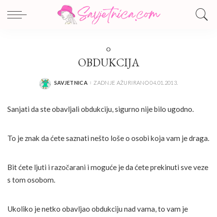
O
OBDUKCIJA
SAVJETNICA
ZADNJE AŽURIRANO 04.01.2013.
POSTED
BY
Sanjati da ste obavljali obdukciju, sigurno nije bilo ugodno.
To je znak da ćete saznati nešto loše o osobi koja vam je draga.
Bit ćete ljuti i razočarani i moguće je da ćete prekinuti sve veze
s tom osobom.
Ukoliko je netko obavljao obdukciju nad vama, to vam je