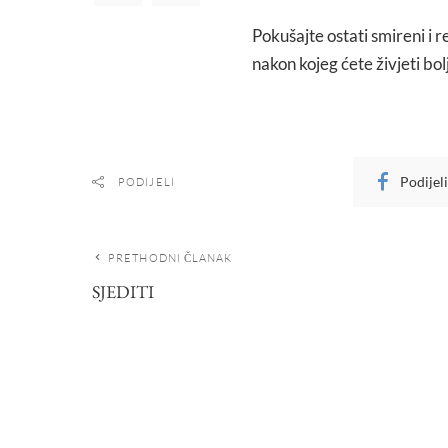
Pokušajte ostati smireni i 
nakon kojeg ćete živjeti bolj
Podijel
PODIJELI
PRETHODNI ČLANAK
SJEDITI