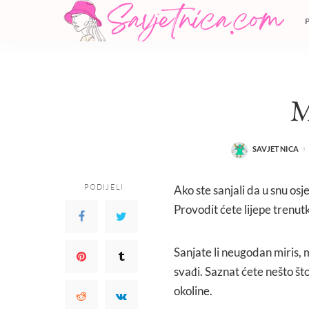
M
SAVJETNICA
POSTED
BY
PODIJELI
Ako ste sanjali da u snu osje
Provodit ćete lijepe trenutk
Sanjate li neugodan miris, m
svađi. Saznat ćete nešto što 
okoline.