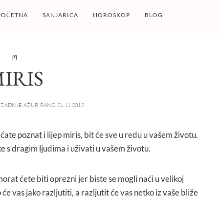
POČETNA
SANJARICA
HOROSKOP
BLOG
M
IRIS
ZADNJE AŽURIRANO 21.11.2017.
ćate poznat i lijep miris, bit će sve u redu u vašem životu.
e s dragim ljudima i uživati u vašem životu.
orat ćete biti oprezni jer biste se mogli naći u velikoj
će vas jako razljutiti, a razljutit će vas netko iz vaše bliže