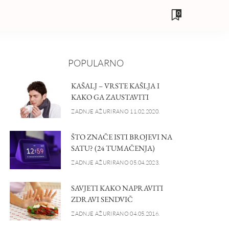
0
POPULARNO
KAŠALJ – VRSTE KAŠLJA I
KAKO GA ZAUSTAVITI
ZADNJE AŽURIRANO 11.02.2020.
ŠTO ZNAČE ISTI BROJEVI NA
SATU? (24 TUMAČENJA)
ZADNJE AŽURIRANO 05.04.2023.
SAVJETI KAKO NAPRAVITI
ZDRAVI SENDVIČ
ZADNJE AŽURIRANO 04.05.2016.