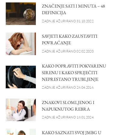
ZNAČENJE SATI I MINUTA – 48
DEFINICIJA
ZADNJE AŽURIRANO 31.10.2022.
SAVJETI KAKO ZAUSTAVITI
POVRAĆANJE
ZADNJE AŽURIRANO 02.02.2020.
KAKO POPRAVITI POKVARENU
SIRENU I KAKO SPRIJEČITI
NEPRESTANO TRUBLJENJE
ZADNJE AŽURIRANO 26.04.2016.
ZNAKOVI SLOMLJENOG I
NAPUKNUTOG REBRA
ZADNJE AŽURIRANO 18.01.2024.
KAKO SAZNATI SVOJ JMBG U