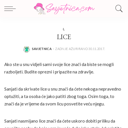
L
LICE
SAVJETNICA
ZADNJE AŽURIRANO 30.11.2017.
POSTED
BY
Ako ste u snu vidjeli sami svoje lice znači da biste se mogli
razboljeti. Budite oprezni i pripazite na zdravlje.
Sanjati da skrivate lice u snu znači da ćete nekoga nepravedno
optužiti, a ta osoba će jako patiti zbog toga. Osim toga, to
znači da je vrijeme da svom licu posvetite veću njegu.
Sanjati nasmijano lice znači da ćete uskoro dobiti priliku da