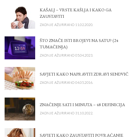
KAŠALJ – VRSTE KAŠLJA I KAKO GA
ZAUSTAVITI
ZADNJE AŽURIRANO 11.02.2020.
ŠTO ZNAČE ISTI BROJEVI NA SATU? (24
TUMAČENJA)
ZADNJE AŽURIRANO 05.04.2023.
SAVJETI KAKO NAPRAVITI ZDRAVI SENDVIČ
ZADNJE AŽURIRANO 04.05.2016.
ZNAČENJE SATI I MINUTA – 48 DEFINICIJA
ZADNJE AŽURIRANO 31.10.2022.
SAVJETI KAKO ZAUSTAVITI POVRAĆANJE