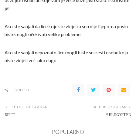
osvojite osobu do koje vam je veće duže jako stalo. Iskoristite
je!
Ako ste sanjali da lice koje ste vidjeli u snu nije lijepo, na poslu
biste mogli očekivati velike probleme.
Ako ste sanjali nepoznato lice mogli biste susresti osobu koju
niste vidjeli već jako dugo.
PODIJELI
PRETHODNI ČLANAK
SLJEDEĆI ČLANAK
ISPIT
HELIKOPTER
POPULARNO