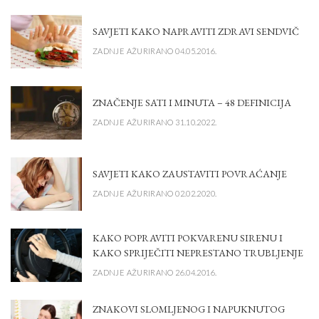
SAVJETI KAKO NAPRAVITI ZDRAVI SENDVIČ
ZADNJE AŽURIRANO 04.05.2016.
ZNAČENJE SATI I MINUTA – 48 DEFINICIJA
ZADNJE AŽURIRANO 31.10.2022.
SAVJETI KAKO ZAUSTAVITI POVRAĆANJE
ZADNJE AŽURIRANO 02.02.2020.
KAKO POPRAVITI POKVARENU SIRENU I
KAKO SPRIJEČITI NEPRESTANO TRUBLJENJE
ZADNJE AŽURIRANO 26.04.2016.
ZNAKOVI SLOMLJENOG I NAPUKNUTOG