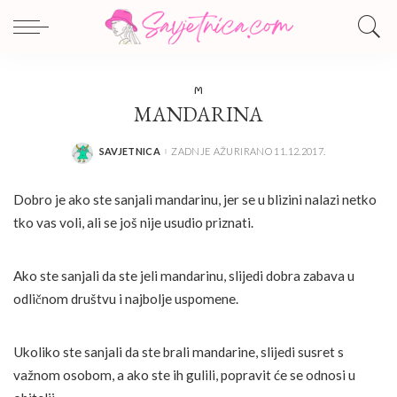
M
MANDARINA
SAVJETNICA
ZADNJE AŽURIRANO 11.12.2017.
POSTED
BY
Dobro je ako ste sanjali mandarinu, jer se u blizini nalazi netko
tko vas voli, ali se još nije usudio priznati.
Ako ste sanjali da ste jeli mandarinu, slijedi dobra zabava u
odličnom društvu i najbolje uspomene.
Ukoliko ste sanjali da ste brali mandarine, slijedi susret s
važnom osobom, a ako ste ih gulili, popravit će se odnosi u