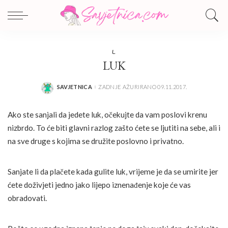
L
LUK
SAVJETNICA
ZADNJE AŽURIRANO 09.11.2017.
POSTED
BY
Ako ste sanjali da jedete luk, očekujte da vam poslovi krenu
nizbrdo. To će biti glavni razlog zašto ćete se ljutiti na sebe, ali i
na sve druge s kojima se družite poslovno i privatno.
Sanjate li da plačete kada gulite luk, vrijeme je da se umirite jer
ćete doživjeti jedno jako lijepo iznenađenje koje će vas
obradovati.