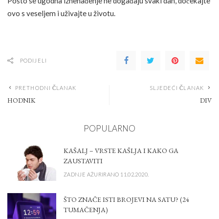
Pošto se ugodna iznenađenje ne događaju svaki dan, dočekajte
ovo s veseljem i uživajte u životu.
PODIJELI
PRETHODNI ČLANAK
SLJEDEĆI ČLANAK
HODNIK
DIV
POPULARNO
KAŠALJ – VRSTE KAŠLJA I KAKO GA
ZAUSTAVITI
ZADNJE AŽURIRANO 11.02.2020.
ŠTO ZNAČE ISTI BROJEVI NA SATU? (24
TUMAČENJA)