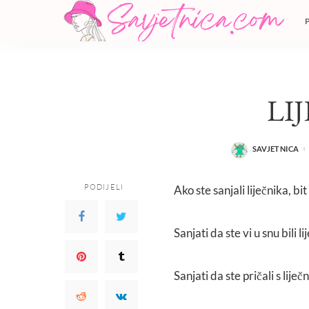
LI
SAVJETNICA
POSTED
BY
PODIJELI
Ako ste sanjali liječnika, bi
Sanjati da ste vi u snu bili
Sanjati da ste pričali s lije