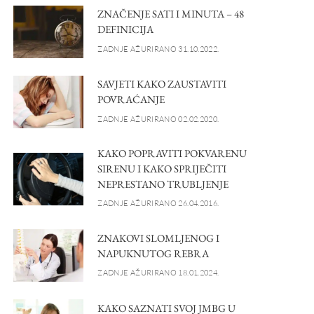
ZNAČENJE SATI I MINUTA – 48
DEFINICIJA
ZADNJE AŽURIRANO 31.10.2022.
SAVJETI KAKO ZAUSTAVITI
POVRAĆANJE
ZADNJE AŽURIRANO 02.02.2020.
KAKO POPRAVITI POKVARENU
SIRENU I KAKO SPRIJEČITI
NEPRESTANO TRUBLJENJE
ZADNJE AŽURIRANO 26.04.2016.
ZNAKOVI SLOMLJENOG I
NAPUKNUTOG REBRA
ZADNJE AŽURIRANO 18.01.2024.
KAKO SAZNATI SVOJ JMBG U