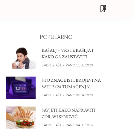
0
POPULARNO
KAŠALJ – VRSTE KAŠLJA I
KAKO GA ZAUSTAVITI
ZADNJE AŽURIRANO 11.02.2020.
ŠTO ZNAČE ISTI BROJEVI NA
SATU? (24 TUMAČENJA)
ZADNJE AŽURIRANO 05.04.2023.
SAVJETI KAKO NAPRAVITI
ZDRAVI SENDVIČ
ZADNJE AŽURIRANO 04.05.2016.