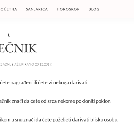
POČETNA
SANJARICA
HOROSKOP
BLOG
L
JEČNIK
ZADNJE AŽURIRANO 20.12.2017.
t ćete nagrađeni ili ćete vi nekoga darivati.
 liječnik znači da ćete od srca nekome pokloniti poklon.
čnikom u snu znači da ćete poželjeti darivati blisku osobu.