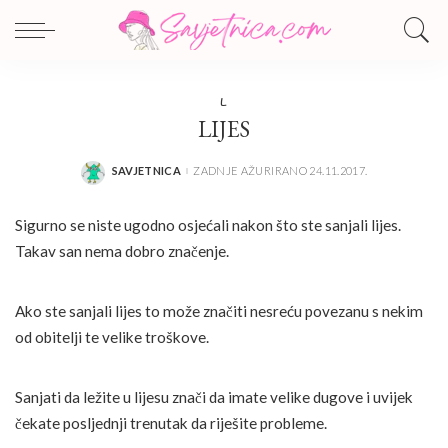
L
LIJES
SAVJETNICA
ZADNJE AŽURIRANO 24.11.2017.
POSTED
BY
Sigurno se niste ugodno osjećali nakon što ste sanjali lijes.
Takav san nema dobro značenje.
Ako ste sanjali lijes to može značiti nesreću povezanu s nekim
od obitelji te velike troškove.
Sanjati da ležite u lijesu znači da imate velike dugove i uvijek
čekate posljednji trenutak da riješite probleme.