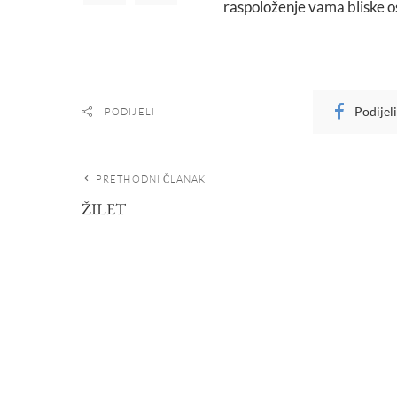
raspoloženje vama bliske os
Podijel
PODIJELI
PRETHODNI ČLANAK
ŽILET