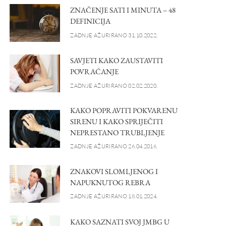
ZNAČENJE SATI I MINUTA – 48
DEFINICIJA
ZADNJE AŽURIRANO 31.10.2022.
SAVJETI KAKO ZAUSTAVITI
POVRAĆANJE
ZADNJE AŽURIRANO 02.02.2020.
KAKO POPRAVITI POKVARENU
SIRENU I KAKO SPRIJEČITI
NEPRESTANO TRUBLJENJE
ZADNJE AŽURIRANO 26.04.2016.
ZNAKOVI SLOMLJENOG I
NAPUKNUTOG REBRA
ZADNJE AŽURIRANO 18.01.2024.
KAKO SAZNATI SVOJ JMBG U