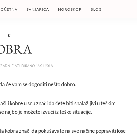
POČETNA
SANJARICA
HOROSKOP
BLOG
K
OBRA
ZADNJE AŽURIRANO 18.01.2018.
 da će vam se dogoditi nešto dobro.
ašili kobre u snu znači da ćete biti snalažljivi u teškim
e najbolje možete izvući iz teške situacije.
izla kobra znači da pokušavate na sve načine popraviti loše