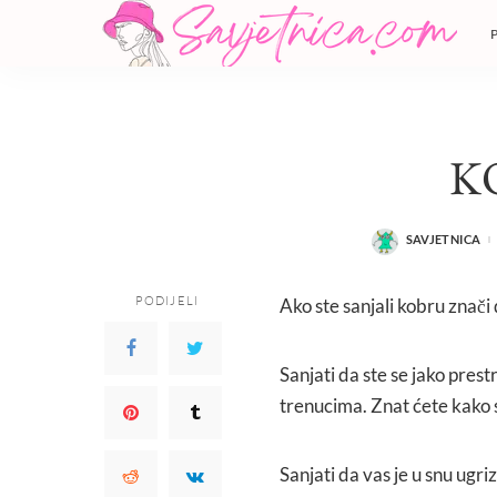
K
SAVJETNICA
POSTED
BY
PODIJELI
Ako ste sanjali kobru znači
Sanjati da ste se jako prestr
trenucima. Znat ćete kako s
Sanjati da vas je u snu ugr