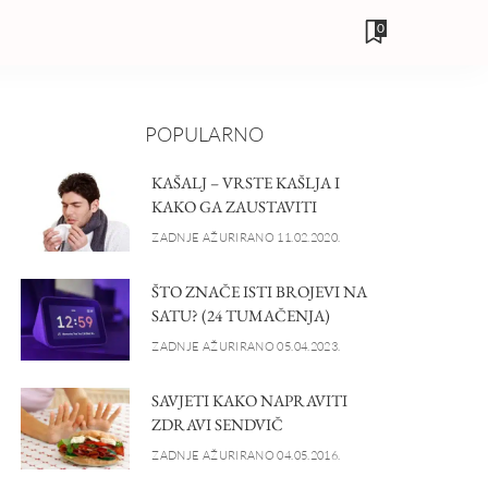
0
POPULARNO
KAŠALJ – VRSTE KAŠLJA I
KAKO GA ZAUSTAVITI
ZADNJE AŽURIRANO 11.02.2020.
ŠTO ZNAČE ISTI BROJEVI NA
SATU? (24 TUMAČENJA)
ZADNJE AŽURIRANO 05.04.2023.
SAVJETI KAKO NAPRAVITI
ZDRAVI SENDVIČ
ZADNJE AŽURIRANO 04.05.2016.