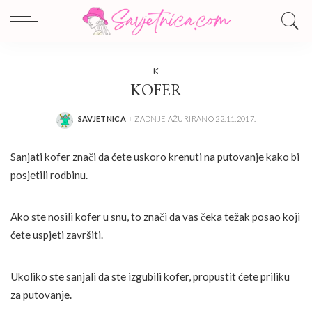
K
KOFER
SAVJETNICA
ZADNJE AŽURIRANO 22.11.2017.
POSTED
BY
Sanjati kofer znači da ćete uskoro krenuti na putovanje kako bi
posjetili rodbinu.
Ako ste nosili kofer u snu, to znači da vas čeka težak posao koji
ćete uspjeti završiti.
Ukoliko ste sanjali da ste izgubili kofer, propustit ćete priliku
za putovanje.