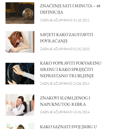
ZNAČENJE SATI I MINUTA – 48
DEFINICIJA
ZADNJE AŽURIRANO 31.10.2022.
SAVJETI KAKO ZAUSTAVITI
POVRAĆANJE
ZADNJE AŽURIRANO 02.02.2020.
KAKO POPRAVITI POKVARENU
SIRENU I KAKO SPRIJEČITI
NEPRESTANO TRUBLJENJE
ZADNJE AŽURIRANO 26.04.2016.
ZNAKOVI SLOMLJENOG I
NAPUKNUTOG REBRA
ZADNJE AŽURIRANO 18.01.2024.
KAKO SAZNATI SVOJ JMBG U