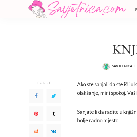
KNJ
SAVJETNICA
POSTED
BY
PODIJELI
Ako ste sanjali da ste išli 
olakšanje, mir i spokoj. Vaš
Sanjate li da radite u knjiž
bolje radno mjesto.