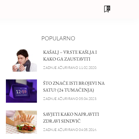
0
POPULARNO
KAŠALJ – VRSTE KAŠLJA I
KAKO GA ZAUSTAVITI
ZADNJE AŽURIRANO 11.02.2020.
ŠTO ZNAČE ISTI BROJEVI NA
SATU? (24 TUMAČENJA)
ZADNJE AŽURIRANO 05.04.2023.
SAVJETI KAKO NAPRAVITI
ZDRAVI SENDVIČ
ZADNJE AŽURIRANO 04.05.2016.