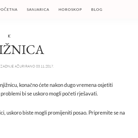
POČETNA
SANJARICA
HOROSKOP
BLOG
K
IŽNICA
ZADNJE AŽURIRANO 03.11.2017.
u knjižnicu, konačno ćete nakon dugo vremena osjetiti
i problemi bi se uskoro mogli početi rješavati.
nici, uskoro biste mogli promijeniti posao. Pripremite se na