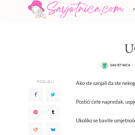
U
SAVJETNICA
POSTED
BY
PODIJELI
Ako ste sanjali da ste nekog
Postići ćete napredak, uspj
Ukoliko se bavite umjetnoš