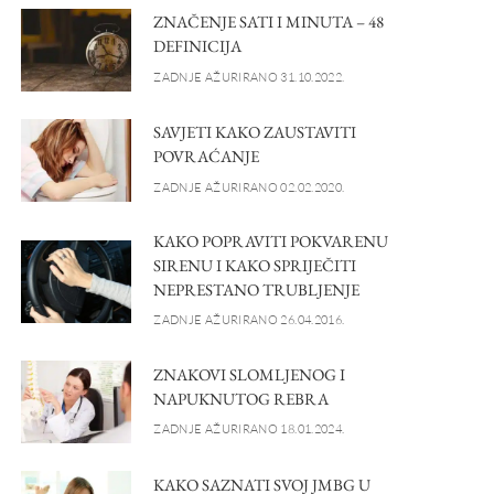
ZNAČENJE SATI I MINUTA – 48
DEFINICIJA
ZADNJE AŽURIRANO 31.10.2022.
SAVJETI KAKO ZAUSTAVITI
POVRAĆANJE
ZADNJE AŽURIRANO 02.02.2020.
KAKO POPRAVITI POKVARENU
SIRENU I KAKO SPRIJEČITI
NEPRESTANO TRUBLJENJE
ZADNJE AŽURIRANO 26.04.2016.
ZNAKOVI SLOMLJENOG I
NAPUKNUTOG REBRA
ZADNJE AŽURIRANO 18.01.2024.
KAKO SAZNATI SVOJ JMBG U