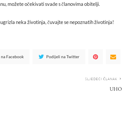
snu, možete očekivati svađe s članovima obitelji.
e ugrizla neka životinja, čuvajte se nepoznatih životinja!
i na Facebook
Podijeli na Twitter
SLJEDEĆI ČLANAK
UHO