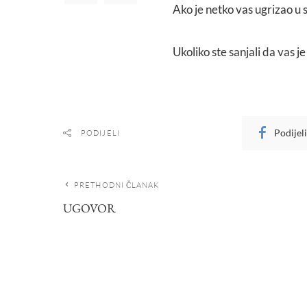
Ako je netko vas ugrizao u 
Ukoliko ste sanjali da vas j
Podijel
PODIJELI
PRETHODNI ČLANAK
UGOVOR