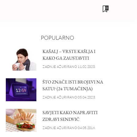
0
POPULARNO
KAŠALJ – VRSTE KAŠLJA I
KAKO GA ZAUSTAVITI
ZADNJE AŽURIRANO 11.02.2020.
ŠTO ZNAČE ISTI BROJEVI NA
SATU? (24 TUMAČENJA)
ZADNJE AŽURIRANO 05.04.2023.
SAVJETI KAKO NAPRAVITI
ZDRAVI SENDVIČ
ZADNJE AŽURIRANO 04.05.2016.