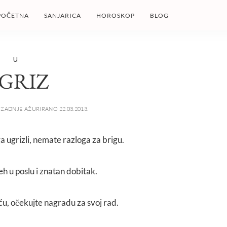
POČETNA
SANJARICA
HOROSKOP
BLOG
U
GRIZ
ZADNJE AŽURIRANO 22.03.2013.
a ugrizli, nemate razloga za brigu.
eh u poslu i znatan dobitak.
ću, očekujte nagradu za svoj rad.