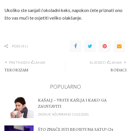
Ukoliko ste sanjali čokoladni keks, napokon ćete priznati ono
što vas muči te osjetiti veliko olakšanje.
PODIJELI
PRETHODNI ČLANAK
SLJEDEĆI ČLANAK
TERORIZAM
ROĐACI
POPULARNO
KAŠALJ – VRSTE KAŠLJA I KAKO GA
ZAUSTAVITI
ZADNJE AŽURIRANO 11.02.2020.
ŠTO ZNAČE ISTI BROJEVI NA SATU? (24