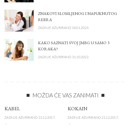
ZNAKOVI SLOMLJENOG I NAPUKNUTOG
REBRA
ZADNJE AŽURIRANO 18.01.2024.
KAKO SAZNATI SVOJ JMBG U SAMO 3
KORAKA?
ZADNJE AŽURIRANO 31.10.2022.
MOŽDA ĆE VAS ZANIMATI
KABEL
KOKAIN
ZADNJE AŽURIRANO 22.12.2017.
ZADNJE AŽURIRANO 21.12.2017.