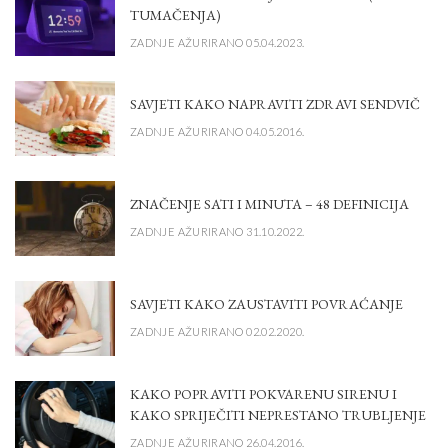
TUMAČENJA)
ZADNJE AŽURIRANO 05.04.2023.
SAVJETI KAKO NAPRAVITI ZDRAVI SENDVIČ
ZADNJE AŽURIRANO 04.05.2016.
ZNAČENJE SATI I MINUTA – 48 DEFINICIJA
ZADNJE AŽURIRANO 31.10.2022.
SAVJETI KAKO ZAUSTAVITI POVRAĆANJE
ZADNJE AŽURIRANO 02.02.2020.
KAKO POPRAVITI POKVARENU SIRENU I
KAKO SPRIJEČITI NEPRESTANO TRUBLJENJE
ZADNJE AŽURIRANO 26.04.2016.