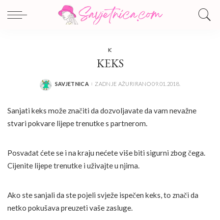
K
KEKS
SAVJETNICA
ZADNJE AŽURIRANO 09.01.2018.
POSTED
BY
Sanjati keks može značiti da dozvoljavate da vam nevažne
stvari pokvare lijepe trenutke s partnerom.
Posvađat ćete se i na kraju nećete više biti sigurni zbog čega.
Cijenite lijepe trenutke i uživajte u njima.
Ako ste sanjali da ste pojeli svježe ispečen keks, to znači da
netko pokušava preuzeti vaše zasluge.