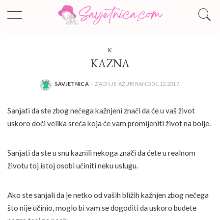
K
KAZNA
SAVJETNICA
ZADNJE AŽURIRANO 01.12.2017.
POSTED
BY
Sanjati da ste zbog nečega kažnjeni znači da će u vaš život
uskoro doći velika sreća koja će vam promijeniti život na bolje.
Sanjati da ste u snu kaznili nekoga znači da ćete u realnom
životu toj istoj osobi učiniti neku uslugu.
Ako ste sanjali da je netko od vaših bližih kažnjen zbog nečega
što nije učinio, moglo bi vam se dogoditi da uskoro budete