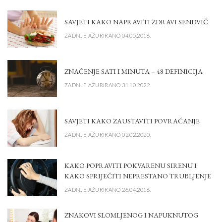
SAVJETI KAKO NAPRAVITI ZDRAVI SENDVIČ
ZADNJE AŽURIRANO 04.05.2016.
ZNAČENJE SATI I MINUTA – 48 DEFINICIJA
ZADNJE AŽURIRANO 31.10.2022.
SAVJETI KAKO ZAUSTAVITI POVRAĆANJE
ZADNJE AŽURIRANO 02.02.2020.
KAKO POPRAVITI POKVARENU SIRENU I
KAKO SPRIJEČITI NEPRESTANO TRUBLJENJE
ZADNJE AŽURIRANO 26.04.2016.
ZNAKOVI SLOMLJENOG I NAPUKNUTOG