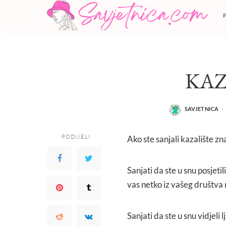
KAZ
SAVJETNICA
POSTED
BY
PODIJELI
Ako ste sanjali kazalište z
Sanjati da ste u snu posjeti
vas netko iz vašeg društva
Sanjati da ste u snu vidjeli