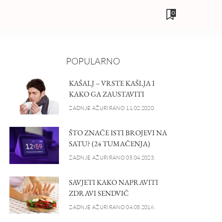
0
POPULARNO
KAŠALJ – VRSTE KAŠLJA I
KAKO GA ZAUSTAVITI
ZADNJE AŽURIRANO 11.02.2020.
ŠTO ZNAČE ISTI BROJEVI NA
SATU? (24 TUMAČENJA)
ZADNJE AŽURIRANO 05.04.2023.
SAVJETI KAKO NAPRAVITI
ZDRAVI SENDVIČ
ZADNJE AŽURIRANO 04.05.2016.