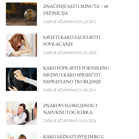
ZNAČENJE SATI I MINUTA – 48
DEFINICIJA
ZADNJE AŽURIRANO 31.10.2022.
SAVJETI KAKO ZAUSTAVITI
POVRAĆANJE
ZADNJE AŽURIRANO 02.02.2020.
KAKO POPRAVITI POKVARENU
SIRENU I KAKO SPRIJEČITI
NEPRESTANO TRUBLJENJE
ZADNJE AŽURIRANO 26.04.2016.
ZNAKOVI SLOMLJENOG I
NAPUKNUTOG REBRA
ZADNJE AŽURIRANO 18.01.2024.
KAKO SAZNATI SVOJ JMBG U