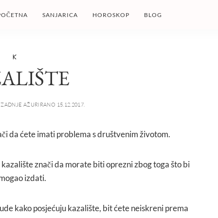
POČETNA
SANJARICA
HOROSKOP
BLOG
K
ALIŠTE
ZADNJE AŽURIRANO 15.12.2017.
nači da ćete imati problema s društvenim životom.
li kazalište znači da morate biti oprezni zbog toga što bi
 mogao izdati.
 ljude kako posjećuju kazalište, bit ćete neiskreni prema