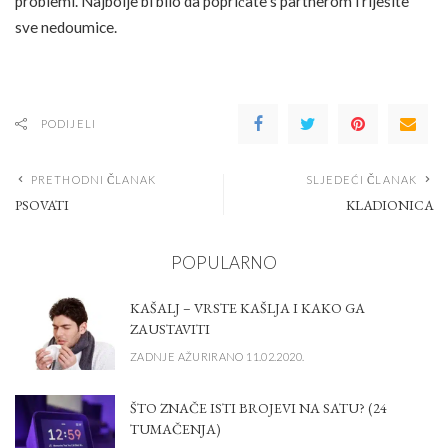
problemi. Najbolje bi bilo da popričate s partnerom i riješite
sve nedoumice.
PODIJELI
PRETHODNI ČLANAK
SLJEDEĆI ČLANAK
PSOVATI
KLADIONICA
POPULARNO
KAŠALJ – VRSTE KAŠLJA I KAKO GA
ZAUSTAVITI
ZADNJE AŽURIRANO 11.02.2020.
ŠTO ZNAČE ISTI BROJEVI NA SATU? (24
TUMAČENJA)