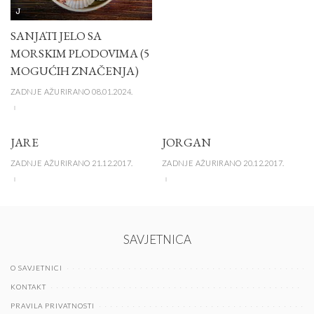
J
SANJATI JELO SA
MORSKIM PLODOVIMA (5
MOGUĆIH ZNAČENJA)
ZADNJE AŽURIRANO 08.01.2024.
JARE
JORGAN
ZADNJE AŽURIRANO 21.12.2017.
ZADNJE AŽURIRANO 20.12.2017.
SAVJETNICA
O SAVJETNICI
KONTAKT
PRAVILA PRIVATNOSTI