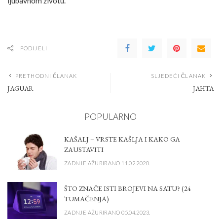
ljubavnom životu.
PODIJELI
PRETHODNI ČLANAK
SLJEDEĆI ČLANAK
JAGUAR
JAHTA
POPULARNO
KAŠALJ – VRSTE KAŠLJA I KAKO GA
ZAUSTAVITI
ZADNJE AŽURIRANO 11.02.2020.
ŠTO ZNAČE ISTI BROJEVI NA SATU? (24
TUMAČENJA)
ZADNJE AŽURIRANO 05.04.2023.