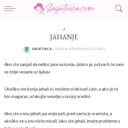
J
JAHANJE
SAVJETNICA
ZADNJE AŽURIRANO 23.12.2012.
POSTED
BY
Ako ste sanjali da netko jaše na konju, dobro je, ostvarit će vam
se želje vezane uz ljubav.
Ukoliko ste konja jahali vi, možete očekivati čast, a ako je to
bio magarac, očekujte veselje u svojoj sredini.
Ako ste u snu jahali, pa onda pali, pred vama je sramota, a
ukoliko se u snu niste micali, iako ste jahali, imate probleme u