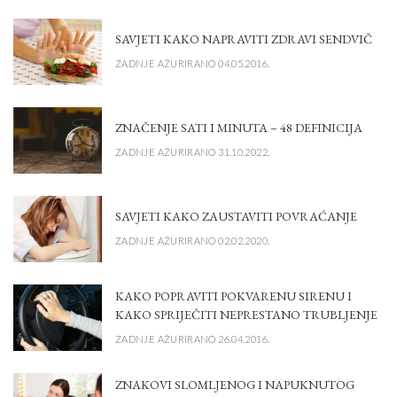
SAVJETI KAKO NAPRAVITI ZDRAVI SENDVIČ
ZADNJE AŽURIRANO 04.05.2016.
ZNAČENJE SATI I MINUTA – 48 DEFINICIJA
ZADNJE AŽURIRANO 31.10.2022.
SAVJETI KAKO ZAUSTAVITI POVRAĆANJE
ZADNJE AŽURIRANO 02.02.2020.
KAKO POPRAVITI POKVARENU SIRENU I
KAKO SPRIJEČITI NEPRESTANO TRUBLJENJE
ZADNJE AŽURIRANO 26.04.2016.
ZNAKOVI SLOMLJENOG I NAPUKNUTOG