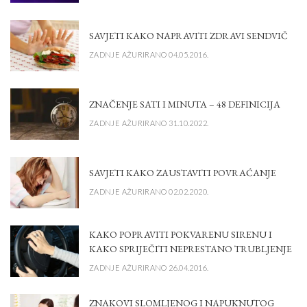
SAVJETI KAKO NAPRAVITI ZDRAVI SENDVIČ
ZADNJE AŽURIRANO 04.05.2016.
ZNAČENJE SATI I MINUTA – 48 DEFINICIJA
ZADNJE AŽURIRANO 31.10.2022.
SAVJETI KAKO ZAUSTAVITI POVRAĆANJE
ZADNJE AŽURIRANO 02.02.2020.
KAKO POPRAVITI POKVARENU SIRENU I
KAKO SPRIJEČITI NEPRESTANO TRUBLJENJE
ZADNJE AŽURIRANO 26.04.2016.
ZNAKOVI SLOMLJENOG I NAPUKNUTOG