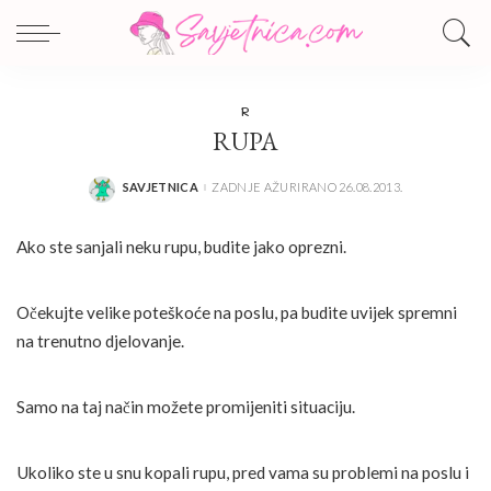
R
RUPA
SAVJETNICA
ZADNJE AŽURIRANO 26.08.2013.
POSTED
BY
Ako ste sanjali neku rupu, budite jako oprezni.
Očekujte velike poteškoće na poslu, pa budite uvijek spremni
na trenutno djelovanje.
Samo na taj način možete promijeniti situaciju.
Ukoliko ste u snu kopali rupu, pred vama su problemi na poslu i