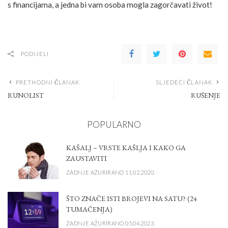
s financijama, a jedna bi vam osoba mogla zagorčavati život!
PODIJELI
PRETHODNI ČLANAK
SLJEDEĆI ČLANAK
RUNOLIST
RUŠENJE
POPULARNO
KAŠALJ – VRSTE KAŠLJA I KAKO GA
ZAUSTAVITI
ZADNJE AŽURIRANO 11.02.2020.
ŠTO ZNAČE ISTI BROJEVI NA SATU? (24
TUMAČENJA)
ZADNJE AŽURIRANO 05.04.2023.