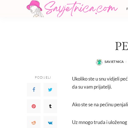
P
SAVJETNICA
POSTED
BY
PODIJELI
Ukoliko ste u snu vidjeli peć
da su vam prijatelji.
Ako ste se na pećinu penjal
Uz mnogo truda i uloženog