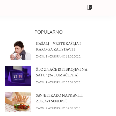
0
POPULARNO
KAŠALJ – VRSTE KAŠLJA I
KAKO GA ZAUSTAVITI
ZADNJE AŽURIRANO 11.02.2020.
ŠTO ZNAČE ISTI BROJEVI NA
SATU? (24 TUMAČENJA)
ZADNJE AŽURIRANO 05.04.2023.
SAVJETI KAKO NAPRAVITI
ZDRAVI SENDVIČ
ZADNJE AŽURIRANO 04.05.2016.