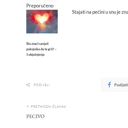
Preporučeno
Stajati na pećini u snu je 
Što znači sanjati
pokojnika da te grli? –
5 objašnjenja
Podijel
PODIJELI
PRETHODNI ČLANAK
PECIVO