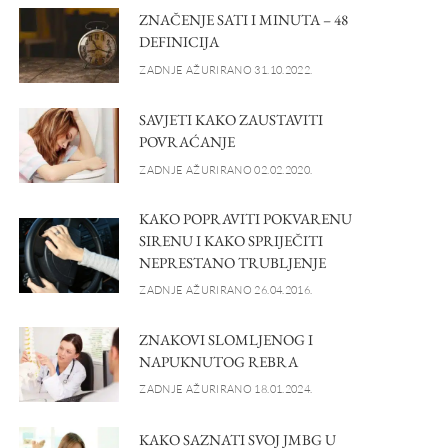
ZNAČENJE SATI I MINUTA – 48
DEFINICIJA
ZADNJE AŽURIRANO 31.10.2022.
SAVJETI KAKO ZAUSTAVITI
POVRAĆANJE
ZADNJE AŽURIRANO 02.02.2020.
KAKO POPRAVITI POKVARENU
SIRENU I KAKO SPRIJEČITI
NEPRESTANO TRUBLJENJE
ZADNJE AŽURIRANO 26.04.2016.
ZNAKOVI SLOMLJENOG I
NAPUKNUTOG REBRA
ZADNJE AŽURIRANO 18.01.2024.
KAKO SAZNATI SVOJ JMBG U