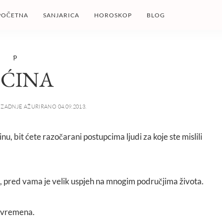
POČETNA
SANJARICA
HOROSKOP
BLOG
P
EĆINA
ZADNJE AŽURIRANO 04.09.2013.
inu, bit ćete razočarani postupcima ljudi za koje ste mislili
i, pred vama je velik uspjeh na mnogim područjima života.
 vremena.