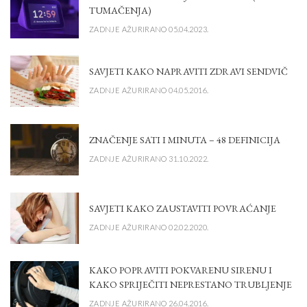
TUMAČENJA)
ZADNJE AŽURIRANO 05.04.2023.
SAVJETI KAKO NAPRAVITI ZDRAVI SENDVIČ
ZADNJE AŽURIRANO 04.05.2016.
ZNAČENJE SATI I MINUTA – 48 DEFINICIJA
ZADNJE AŽURIRANO 31.10.2022.
SAVJETI KAKO ZAUSTAVITI POVRAĆANJE
ZADNJE AŽURIRANO 02.02.2020.
KAKO POPRAVITI POKVARENU SIRENU I
KAKO SPRIJEČITI NEPRESTANO TRUBLJENJE
ZADNJE AŽURIRANO 26.04.2016.