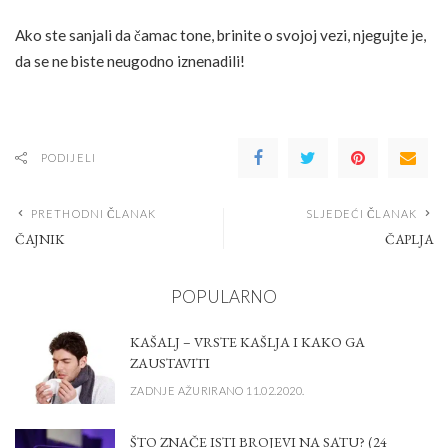
Ako ste sanjali da čamac tone, brinite o svojoj vezi, njegujte je,
da se ne biste neugodno iznenadili!
PODIJELI
PRETHODNI ČLANAK
SLJEDEĆI ČLANAK
ČAJNIK
ČAPLJA
POPULARNO
KAŠALJ – VRSTE KAŠLJA I KAKO GA
ZAUSTAVITI
ZADNJE AŽURIRANO 11.02.2020.
ŠTO ZNAČE ISTI BROJEVI NA SATU? (24