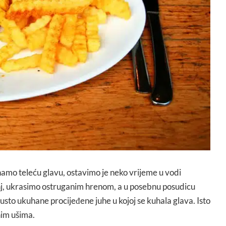
hamo teleću glavu, ostavimo je neko vrijeme u vodi
nj, ukrasimo ostruganim hrenom, a u posebnu posudicu
gusto ukuhane procijeđene juhe u kojoj se kuhala glava. Isto
im ušima.