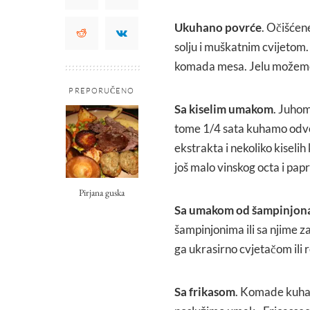
Ukuhano povrće
. Očišćen
solju i muškatnim cvijetom.
komada mesa. Jelu možemo d
PREPORUČENO
Sa kiselim umakom
. Juhom
tome 1/4 sata kuhamo odvo
ekstrakta i nekoliko kiseli
još malo vinskog octa i papra
Pirjana guska
Sa umakom od šampinjona 
šampinjonima ili sa njime 
ga ukrasirno cvjetačom ili
Sa frikasom
. Komade kuhan