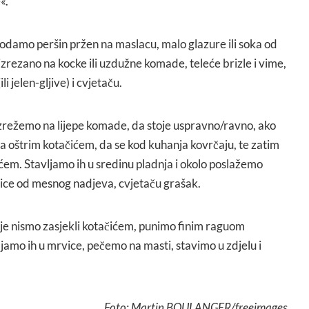
«.
 dodamo peršin pržen na maslacu, malo glazure ili soka od
zrezano na kocke ili uzdužne komade, teleće brizle i vime,
li jelen-gljive) i cvjetaču.
 izrežemo na lijepe komade, da stoje uspravno/ravno, ako
a oštrim kotačićem, da se kod kuhanja kovrčaju, te zatim
ćem. Stavljamo ih u sredinu pladnja i okolo poslažemo
ice od mesnog nadjeva, cvjetaču grašak.
oje nismo zasjekli kotačićem, punimo finim raguom
jamo ih u mrvice, pečemo na masti, stavimo u zdjelu i
Foto: Martin BOULANGER/freeimages