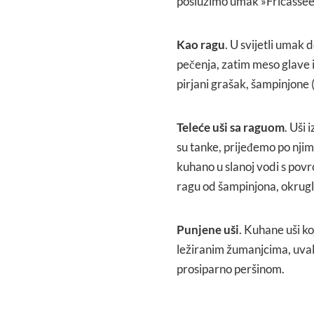
poslužimo umak »Fricassee
Kao ragu
. U svijetli umak
pečenja, zatim meso glave i
pirjani grašak, šampinjone (i
Teleće uši sa raguom
. Uši
su tanke, prijeđemo po njim
kuhano u slanoj vodi s povr
ragu od šampinjona, okrugl
Punjene uši
. Kuhane uši k
ležiranim žumanjcima, uval
prosiparno peršinom.