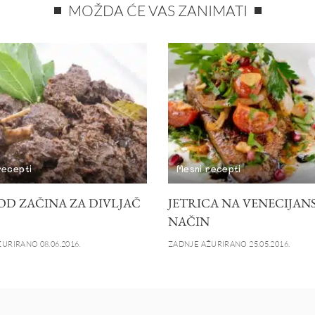
MOŽDA ĆE VAS ZANIMATI
recepti
Mesni recepti
OD ZAČINA ZA DIVLJAČ
JETRICA NA VENECIJAN
NAČIN
URIRANO 08.06.2016.
ZADNJE AŽURIRANO 25.05.2016.