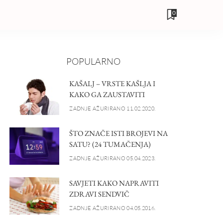
0
POPULARNO
KAŠALJ – VRSTE KAŠLJA I
KAKO GA ZAUSTAVITI
ZADNJE AŽURIRANO 11.02.2020.
ŠTO ZNAČE ISTI BROJEVI NA
SATU? (24 TUMAČENJA)
ZADNJE AŽURIRANO 05.04.2023.
SAVJETI KAKO NAPRAVITI
ZDRAVI SENDVIČ
ZADNJE AŽURIRANO 04.05.2016.