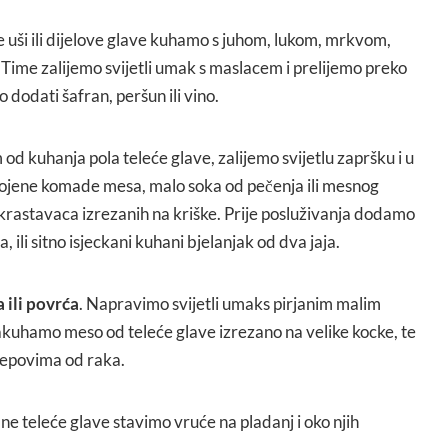
e uši ili dijelove glave kuhamo s juhom, lukom, mrkvom,
 Time zalijemo svijetli umak s maslacem i prelijemo preko
odati šafran, peršun ili vino.
 od kuhanja pola teleće glave, zalijemo svijetlu zapršku i u
jene komade mesa, malo soka od pečenja ili mesnog
h krastavaca izrezanih na kriške. Prije posluživanja dodamo
, ili sitno isjeckani kuhani bjelanjak od dva jaja.
ili povrća
. Napravimo svijetli umaks pirjanim malim
zakuhamo meso od teleće glave izrezano na velike kocke, te
 repovima od raka.
e teleće glave stavimo vruće na pladanj i oko njih