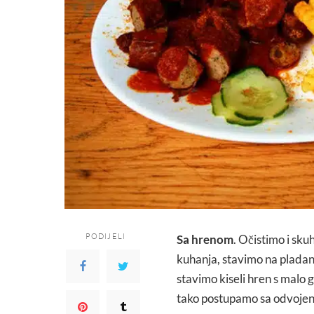
PODIJELI
Sa hrenom
. Očistimo i sku
kuhanja, stavimo na plada
stavimo kiseli hren s malo 
tako postupamo sa odvojen