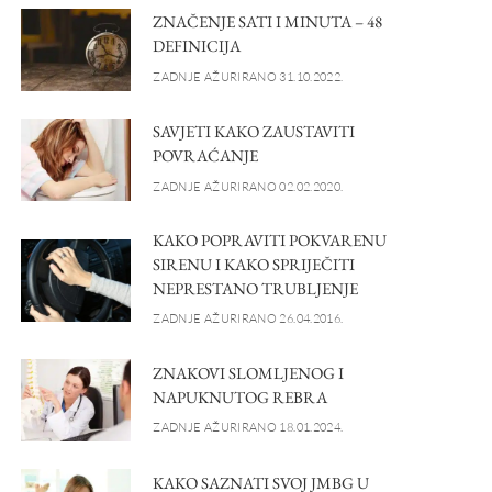
ZNAČENJE SATI I MINUTA – 48
DEFINICIJA
ZADNJE AŽURIRANO 31.10.2022.
SAVJETI KAKO ZAUSTAVITI
POVRAĆANJE
ZADNJE AŽURIRANO 02.02.2020.
KAKO POPRAVITI POKVARENU
SIRENU I KAKO SPRIJEČITI
NEPRESTANO TRUBLJENJE
ZADNJE AŽURIRANO 26.04.2016.
ZNAKOVI SLOMLJENOG I
NAPUKNUTOG REBRA
ZADNJE AŽURIRANO 18.01.2024.
KAKO SAZNATI SVOJ JMBG U