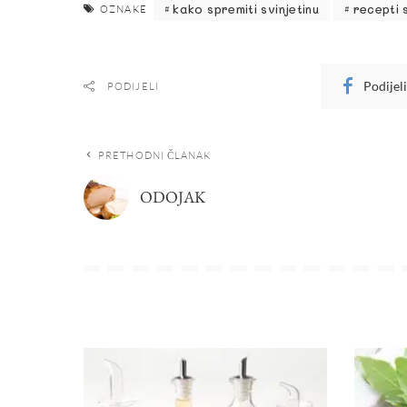
kako spremiti svinjetinu
recepti 
OZNAKE
Podijel
PODIJELI
PRETHODNI ČLANAK
ODOJAK