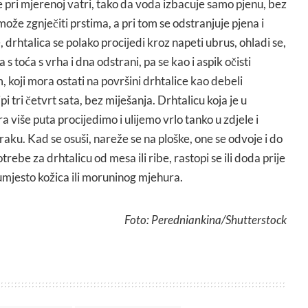
e pri mjerenoj vatri, tako da voda izbacuje samo pjenu, bez
može zgnječiti prstima, a pri tom se odstranjuje pjena i
rhtalica se polako procijedi kroz napeti ubrus, ohladi se,
 s toća s vrha i dna odstrani, pa se kao i aspik očisti
 koji mora ostati na površini drhtalice kao debeli
i tri četvrt sata, bez miješanja. Drhtalicu koja je u
više puta procijedimo i ulijemo vrlo tanko u zdjele i
zraku. Kad se osuši, nareže se na ploške, one se odvoje i do
trebe za drhtalicu od mesa ili ribe, rastopi se ili doda prije
umjesto kožica ili moruninog mjehura.
Foto: Peredniankina/Shutterstock