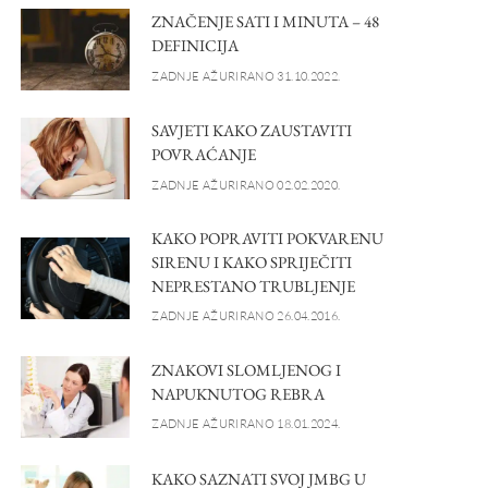
ZNAČENJE SATI I MINUTA – 48
DEFINICIJA
ZADNJE AŽURIRANO 31.10.2022.
SAVJETI KAKO ZAUSTAVITI
POVRAĆANJE
ZADNJE AŽURIRANO 02.02.2020.
KAKO POPRAVITI POKVARENU
SIRENU I KAKO SPRIJEČITI
NEPRESTANO TRUBLJENJE
ZADNJE AŽURIRANO 26.04.2016.
ZNAKOVI SLOMLJENOG I
NAPUKNUTOG REBRA
ZADNJE AŽURIRANO 18.01.2024.
KAKO SAZNATI SVOJ JMBG U