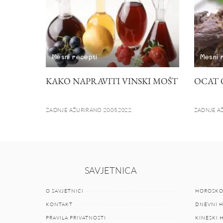
Mesni recepti
Mesni 
KAKO NAPRAVITI VINSKI MOŠT
OCAT 
ZADNJE AŽURIRANO 20.05.2022.
ZADNJE AŽ
SAVJETNICA
O SAVJETNICI
HOROSKO
KONTAKT
DNEVNI 
PRAVILA PRIVATNOSTI
KINESKI