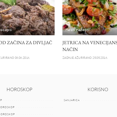
recepti
Mesni recepti
OD ZAČINA ZA DIVLJAČ
JETRICA NA VENECIJAN
NAČIN
URIRANO 08.06.2016.
ZADNJE AŽURIRANO 25.05.2016.
HOROSKOP
KORISNO
P
SANJARICA
HOROSKOP
 HOROSKOP