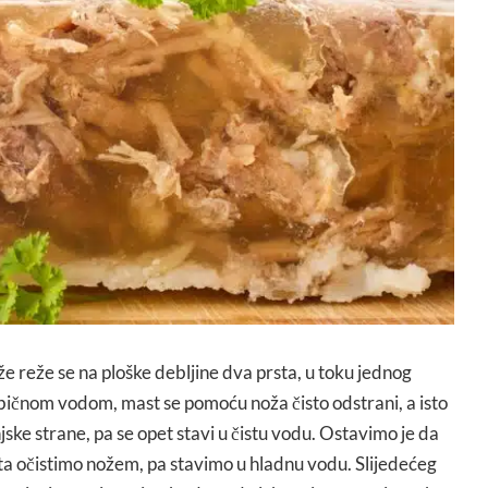
e reže se na ploške debljine dva prsta, u toku jednog
bičnom vodom, mast se pomoću noža čisto odstrani, a isto
jske strane, pa se opet stavi u čistu vodu. Ostavimo je da
 puta očistimo nožem, pa stavimo u hladnu vodu. Slijedećeg