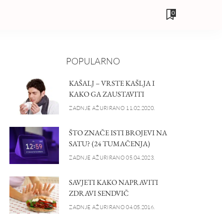
0
POPULARNO
KAŠALJ – VRSTE KAŠLJA I
KAKO GA ZAUSTAVITI
ZADNJE AŽURIRANO 11.02.2020.
ŠTO ZNAČE ISTI BROJEVI NA
SATU? (24 TUMAČENJA)
ZADNJE AŽURIRANO 05.04.2023.
SAVJETI KAKO NAPRAVITI
ZDRAVI SENDVIČ
ZADNJE AŽURIRANO 04.05.2016.