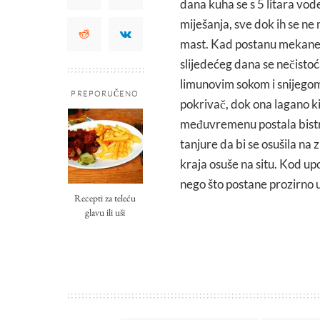
dana kuha se s 5 litara vod
miješanja, sve dok ih se ne 
mast. Kad postanu mekane, d
slijedećeg dana se nečistoća
limunovim sokom i snijegom,
PREPORUČENO
pokrivač, dok ona lagano kip
međuvremenu postala bistra 
tanjure da bi se osušila na 
kraja osuše na situ. Kod upo
nego što postane prozirno 
Recepti za teleću
glavu ili uši