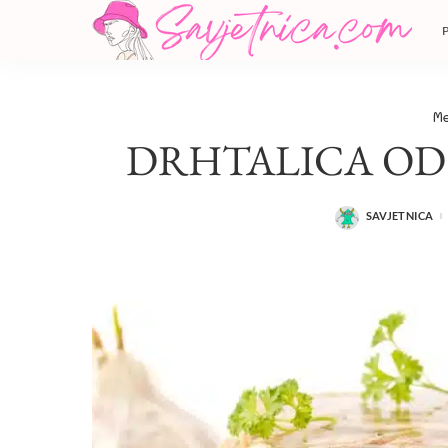
Me
DRHTALICA OD 
SAVJETNICA
POSTED
BY