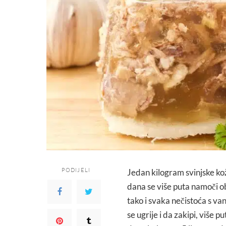
PODIJELI
Jedan kilogram svinjske kož
dana se više puta namoči o
tako i svaka nečistoća s van
se ugrije i da zakipi, više