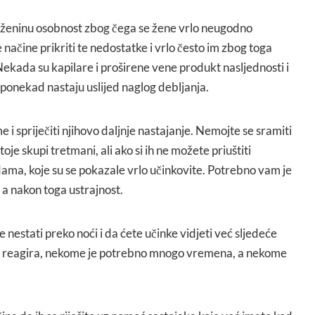
 ženinu osobnost zbog čega se žene vrlo neugodno
 načine prikriti te nedostatke i vrlo često im zbog toga
ada su kapilare i proširene vene produkt nasljednosti i
a ponekad nastaju uslijed naglog debljanja.
e i spriječiti njihovo daljnje nastajanje. Nemojte se sramiti
oje skupi tretmani, ali ako si ih ne možete priuštiti
ma, koje su se pokazale vrlo učinkovite. Potrebno vam je
 a nakon toga ustrajnost.
 nestati preko noći i da ćete učinke vidjeti već sljedeće
je reagira, nekome je potrebno mnogo vremena, a nekome