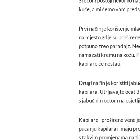
Srećom postoji nekoliko nač
kuće, a mi ćemo vam predsta
Prvi način je korištenje ml
na mjesto gdje su proširene 
potpuno zreo paradajz. Neo
namazati kremu na kožu. Pr
kapilare će nestati.
Drugi način je koristiti jab
kapilara. Utrljavajte ocat 
s jabučnim octom na osjetlji
Kapilare i proširene vene je
pucanju kapilara i imaju pro
s takvim promjenama na tij