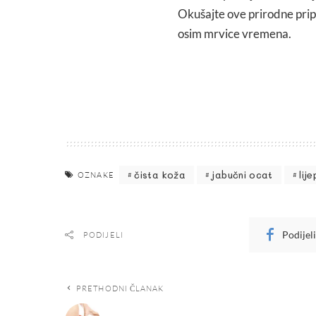
Okušajte ove prirodne pripr
osim mrvice vremena.
čista koža
jabučni ocat
lij
OZNAKE
Podijel
PODIJELI
PRETHODNI ČLANAK