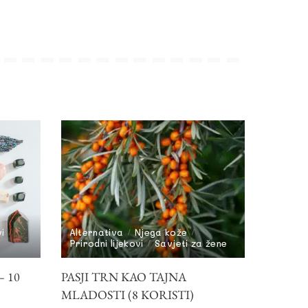
vi
Alternativa
Njega kože
Prirodni lijekovi
Savjeti za žene
 10
PASJI TRN KAO TAJNA
MLADOSTI (8 KORISTI)