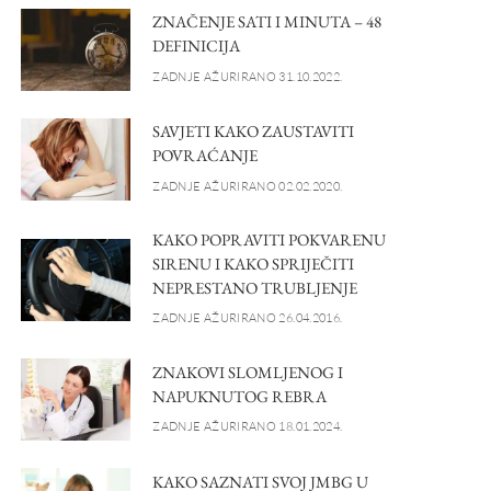
ZNAČENJE SATI I MINUTA – 48
DEFINICIJA
ZADNJE AŽURIRANO 31.10.2022.
SAVJETI KAKO ZAUSTAVITI
POVRAĆANJE
ZADNJE AŽURIRANO 02.02.2020.
KAKO POPRAVITI POKVARENU
SIRENU I KAKO SPRIJEČITI
NEPRESTANO TRUBLJENJE
ZADNJE AŽURIRANO 26.04.2016.
ZNAKOVI SLOMLJENOG I
NAPUKNUTOG REBRA
ZADNJE AŽURIRANO 18.01.2024.
KAKO SAZNATI SVOJ JMBG U