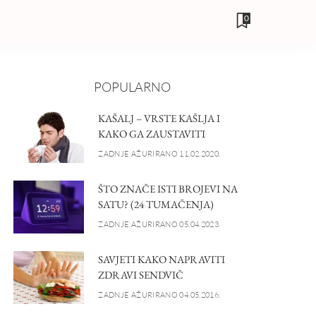
0
POPULARNO
KAŠALJ – VRSTE KAŠLJA I
KAKO GA ZAUSTAVITI
ZADNJE AŽURIRANO 11.02.2020.
ŠTO ZNAČE ISTI BROJEVI NA
SATU? (24 TUMAČENJA)
ZADNJE AŽURIRANO 05.04.2023.
SAVJETI KAKO NAPRAVITI
ZDRAVI SENDVIČ
ZADNJE AŽURIRANO 04.05.2016.