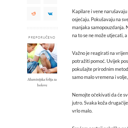
Kapilare i vene narušavaju
osjećaju. Pokušavaju na sve
manjaka samopouzdanja. Nek
na to se ne može utjecati, 
PREPORUČENO
Važno je reagirati na vrijem
potražiti pomoć. Uvijek post
pokušajte prirodnim metoda
samo malo vremena i volje,
Aluminijska folija za
bolove
Nemojte očekivati da će sve
jutro. Svaka koža drugači
vrlo malo.