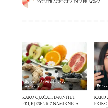
KONTRACEPCIJA DIJAFRAGMA
Bolesti
Prirodni lijekovi
Zdravlje
Prirodn
KAKO OJAČATI IMUNITET
KAKO Z
PRIJE JESENI? 7 NAMIRNICA
PRIRO