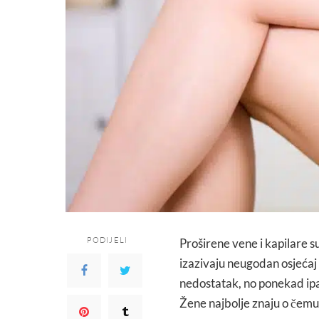
PODIJELI
Proširene vene i kapilare s
izazivaju neugodan osjećaj i
nedostatak, no ponekad ipak
Žene najbolje znaju o čemu 