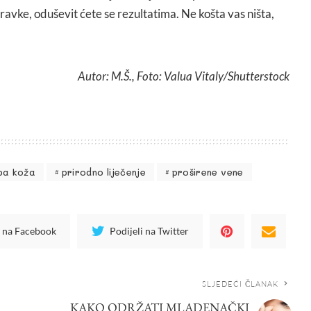
avke, oduševit ćete se rezultatima. Ne košta vas ništa,
Autor: M.Š., Foto: Valua Vitaly/Shutterstock
epa koža
prirodno liječenje
proširene vene
i na Facebook
Podijeli na Twitter
SLJEDEĆI ČLANAK
KAKO ODRŽATI MLADENAČKI