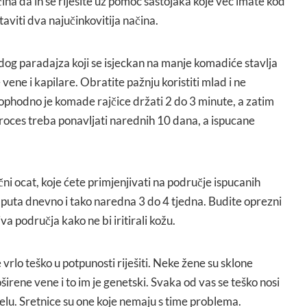
ina da ih se riješite uz pomoć sastojaka koje već imate kod
viti dva najučinkovitija načina.
adog paradajza koji se isjeckan na manje komadiće stavlja
vene i kapilare. Obratite pažnju koristiti mlad i ne
phodno je komade rajčice držati 2 do 3 minute, a zatim
oces treba ponavljati narednih 10 dana, a ispucane
učni ocat, koje ćete primjenjivati na područje ispucanih
3 puta dnevno i tako naredna 3 do 4 tjedna. Budite oprezni
va područja kako ne bi iritirali kožu.
 vrlo teško u potpunosti riješiti. Neke žene su sklone
širene vene i to im je genetski. Svaka od vas se teško nosi
elu. Sretnice su one koje nemaju s time problema.