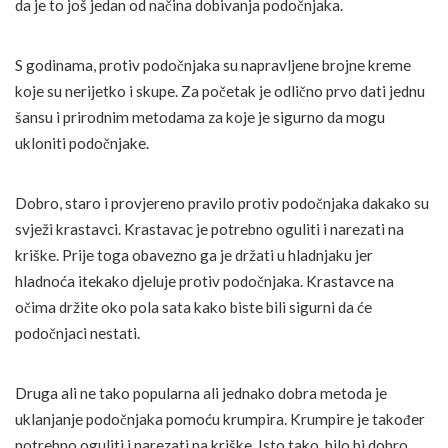
da je to još jedan od načina dobivanja podočnjaka.
S godinama, protiv podočnjaka su napravljene brojne kreme
koje su nerijetko i skupe. Za početak je odlično prvo dati jednu
šansu i prirodnim metodama za koje je sigurno da mogu
ukloniti podočnjake.
Dobro, staro i provjereno pravilo protiv podočnjaka dakako su
svježi krastavci. Krastavac je potrebno oguliti i narezati na
kriške. Prije toga obavezno ga je držati u hladnjaku jer
hladnoća itekako djeluje protiv podočnjaka. Krastavce na
očima držite oko pola sata kako biste bili sigurni da će
podočnjaci nestati.
Druga ali ne tako popularna ali jednako dobra metoda je
uklanjanje podočnjaka pomoću krumpira. Krumpire je također
potrebno oguliti i narezati na kriške. Isto tako, bilo bi dobro