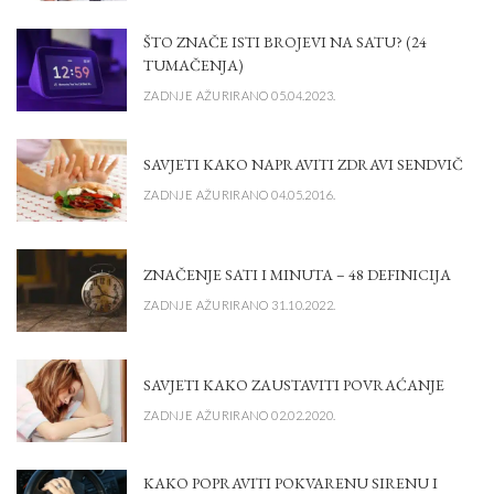
ŠTO ZNAČE ISTI BROJEVI NA SATU? (24
TUMAČENJA)
ZADNJE AŽURIRANO 05.04.2023.
SAVJETI KAKO NAPRAVITI ZDRAVI SENDVIČ
ZADNJE AŽURIRANO 04.05.2016.
ZNAČENJE SATI I MINUTA – 48 DEFINICIJA
ZADNJE AŽURIRANO 31.10.2022.
SAVJETI KAKO ZAUSTAVITI POVRAĆANJE
ZADNJE AŽURIRANO 02.02.2020.
KAKO POPRAVITI POKVARENU SIRENU I