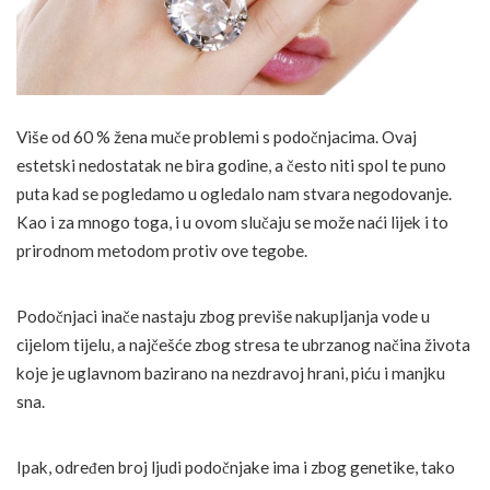
Više od 60 % žena muče problemi s podočnjacima. Ovaj
estetski nedostatak ne bira godine, a često niti spol te puno
puta kad se pogledamo u ogledalo nam stvara negodovanje.
Kao i za mnogo toga, i u ovom slučaju se može naći lijek i to
prirodnom metodom protiv ove tegobe.
Podočnjaci inače nastaju zbog previše nakupljanja vode u
cijelom tijelu, a najčešće zbog stresa te ubrzanog načina života
koje je uglavnom bazirano na nezdravoj hrani, piću i manjku
sna.
Ipak, određen broj ljudi podočnjake ima i zbog genetike, tako