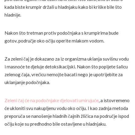
kada biste krumpir držali u hladnjaku kako bi kriške bile što
hladnije.
Nakon što tretman protiv podočnjaka s krumpirima bude
gotov, područje oko očiju operite mlakom vodom.
Za zeleni čaj je dokazano za iz organizma uklanja suvišnu vodu
i masnoće te djeluje detoksikacijski. Nakon što popijete šalicu
zelenog čaja, vrećicu nemojte bacati nego je upotrijebite za
uklanjanje podočnjaka.
Zeleni čaj će na podočnjake djelovati umirujuće
, a istovremeno
će ukloniti svu nakupljenu vodu oko očiju. I kao zadnja metoda
preporuča se nanošenje hladnih čajnih žličica na područje ispod
očiju koje su predhodno bile ostavljene u hladnjaku.