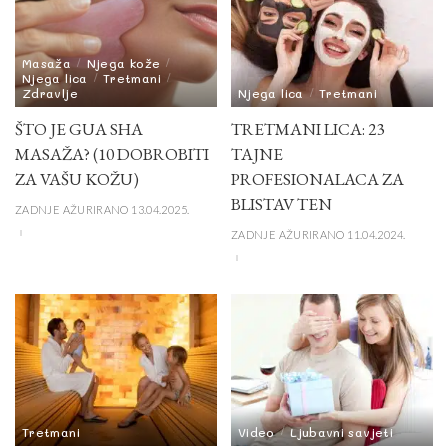
Masaža
Njega kože
Njega lica
Tretmani
Zdravlje
Njega lica
Tretmani
ŠTO JE GUA SHA
TRETMANI LICA: 23
MASAŽA? (10 DOBROBITI
TAJNE
ZA VAŠU KOŽU)
PROFESIONALACA ZA
BLISTAV TEN
ZADNJE AŽURIRANO 13.04.2025.
ZADNJE AŽURIRANO 11.04.2024.
Tretmani
Video
Ljubavni savjeti