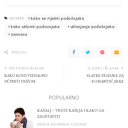
kako se riješiti podočnjaka
OZNAKE
kako ukloniti podocnjake
uklanjanje podočnjaka
zanosna
PODIJELI
PRETHODNI ČLANAK
SLJEDEĆI ČLANAK
KAKO KOSU VIZUALNO
SLATKE FRIZURE ZA
UČINITI DUŽOM
ROMANTIČARKE
POPULARNO
KAŠALJ – VRSTE KAŠLJA I KAKO GA
ZAUSTAVITI
ZADNJE AŽURIRANO 11.02.2020.