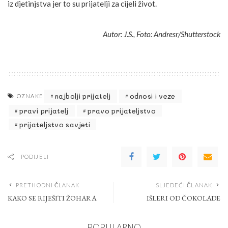
iz djetinjstva jer to su prijatelji za cijeli život.
Autor: J.S., Foto: Andresr/Shutterstock
najbolji prijatelj
odnosi i veze
OZNAKE
pravi prijatelj
pravo prijateljstvo
prijateljstvo savjeti
PODIJELI
PRETHODNI ČLANAK
SLJEDEĆI ČLANAK
KAKO SE RIJEŠITI ŽOHARA
IŠLERI OD ČOKOLADE
POPULARNO