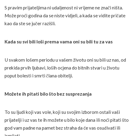
S pravim prijateljima ni udaljenost ni vrijeme ne znači ništa.
Može proći godina da se niste vidjeli, a kada se vidite pričate
kao da ste se jučer razišli.
Kada su svi bili loši prema vama oni su bili tu za vas
U svakom lošem periodu u vašem životu oni su bili uz nas, od
prekida prvih ljubavi, loših ocjena do bitnih stvari u životu
poput bolesti i smrti člana obitelji.
Možete ih pitati bilo što bez susprezanja
To su ljudi koji vas vole, koji su svojim izborom ostali vaši
prijatelji i uz vas te ih možete u bilo koje dana ili noći pitati što
god vam padne na pamet bez straha da će vas osuđivati ili
ismijati.