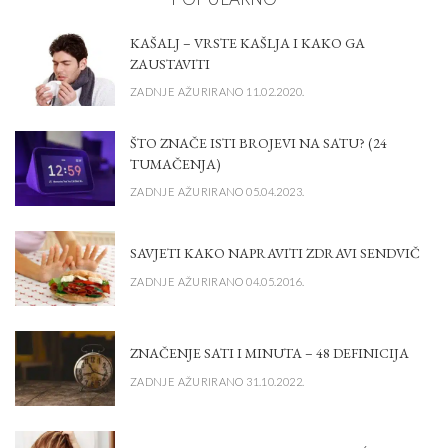
KAŠALJ – VRSTE KAŠLJA I KAKO GA
ZAUSTAVITI
ZADNJE AŽURIRANO 11.02.2020.
ŠTO ZNAČE ISTI BROJEVI NA SATU? (24
TUMAČENJA)
ZADNJE AŽURIRANO 05.04.2023.
SAVJETI KAKO NAPRAVITI ZDRAVI SENDVIČ
ZADNJE AŽURIRANO 04.05.2016.
ZNAČENJE SATI I MINUTA – 48 DEFINICIJA
ZADNJE AŽURIRANO 31.10.2022.