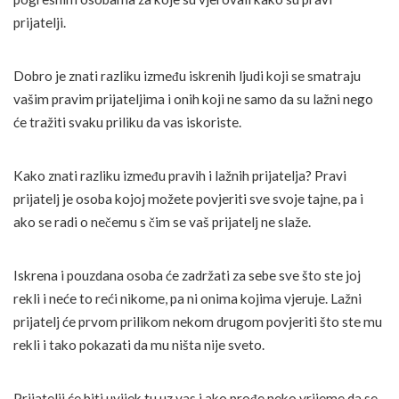
prijatelji.
Dobro je znati razliku između iskrenih ljudi koji se smatraju
vašim pravim prijateljima i onih koji ne samo da su lažni nego
će tražiti svaku priliku da vas iskoriste.
Kako znati razliku između pravih i lažnih prijatelja? Pravi
prijatelj je osoba kojoj možete povjeriti sve svoje tajne, pa i
ako se radi o nečemu s čim se vaš prijatelj ne slaže.
Iskrena i pouzdana osoba će zadržati za sebe sve što ste joj
rekli i neće to reći nikome, pa ni onima kojima vjeruje. Lažni
prijatelj će prvom prilikom nekom drugom povjeriti što ste mu
rekli i tako pokazati da mu ništa nije sveto.
Prijatelji će biti uvijek tu uz vas i ako prođe neko vrijeme da se