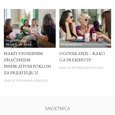
Prijateljstvo
Savjeti za žene
Prijateljstvo
NAKIT S POSEBNIM
OGOVARANJE – KAKO
ZNAČENJEM:
GA PREKINUTI?
INSPIRATIVNI POKLON
ZADNJE AŽURIRANO 09.09.2022.
ZA PRIJATELJICU
ZADNJE AŽURIRANO 29.06.2023.
SAVJETNICA