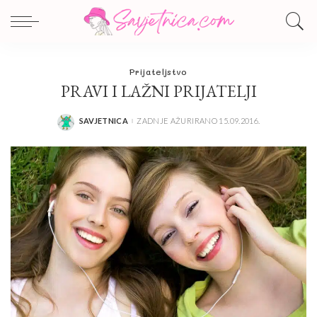
Prijateljstvo
PRAVI I LAŽNI PRIJATELJI
SAVJETNICA
ZADNJE AŽURIRANO 15.09.2016.
POSTED
BY