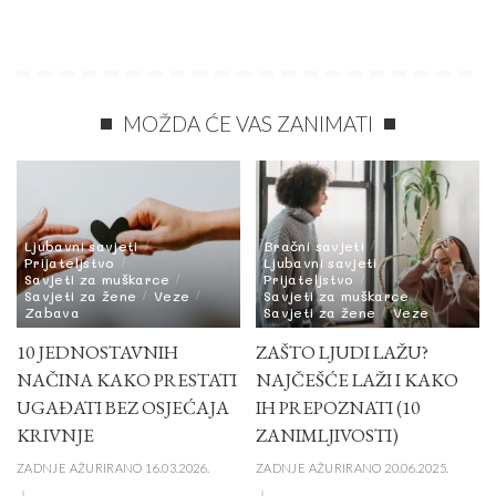
MOŽDA ĆE VAS ZANIMATI
Ljubavni savjeti
Bračni savjeti
Prijateljstvo
Ljubavni savjeti
Savjeti za muškarce
Prijateljstvo
Savjeti za žene
Veze
Savjeti za muškarce
Zabava
Savjeti za žene
Veze
10 JEDNOSTAVNIH
ZAŠTO LJUDI LAŽU?
NAČINA KAKO PRESTATI
NAJČEŠĆE LAŽI I KAKO
UGAĐATI BEZ OSJEĆAJA
IH PREPOZNATI (10
KRIVNJE
ZANIMLJIVOSTI)
ZADNJE AŽURIRANO 16.03.2026.
ZADNJE AŽURIRANO 20.06.2025.