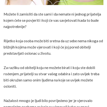
Možete li zamisliti da ste sami i da nemate ni jednog prijatelja
kojem ćete se povjeriti i koji će vas savjetovati kada to bude
najpotrebnije?
Rijetko koja osoba može biti sretna da uz sebe nema nikoga od
bližnjih kojima može vjerovati i koji će joj pored obitelji
predstavljati oslonac u životu.
Za razliku od obitelji koju ne možete birati i koju ste dobili
rođenjem, prijatelji su stvar vašeg odabira i zato uvijek treba
biti okružen samo onim ljudima na koje se uvijek možete
osloniti.
Nažalost mnogo je ljudi bilo povrijeđeno jer je vjerovalo
pogrešnim osobama za koje su vjerovali kako su pravi