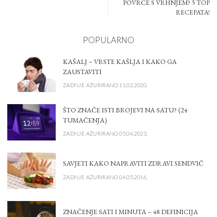
POVRĆE S VRHNJEM? 5 TOP
RECEPATA!
POPULARNO
KAŠALJ – VRSTE KAŠLJA I KAKO GA
ZAUSTAVITI
ZADNJE AŽURIRANO 11.02.2020.
ŠTO ZNAČE ISTI BROJEVI NA SATU? (24
TUMAČENJA)
ZADNJE AŽURIRANO 05.04.2023.
SAVJETI KAKO NAPRAVITI ZDRAVI SENDVIČ
ZADNJE AŽURIRANO 04.05.2016.
ZNAČENJE SATI I MINUTA – 48 DEFINICIJA