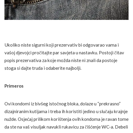
Ukoliko niste sigurni koji prezervativ bi odgovarao vama i
vašoj djevojci pročitajte par savjeta u nastavku. Postoji čitav
popis prezervativa za koje možda niste ni znali da postoje
stoga si dajte truda i odaberite najbolji.
Primeros
Ovi kondomi iz bivšeg istočnog bloka, dolaze u “prekrasno”
dizajniranim kutijama i treba ih koristiti jedino u slučaju krajnje
nužde. Osjećaj prilikom korištenja ovih kondoma je ravan tome
da ste na vaš visuljak navukli rukavicu za čišćenje WC-a. Debeli