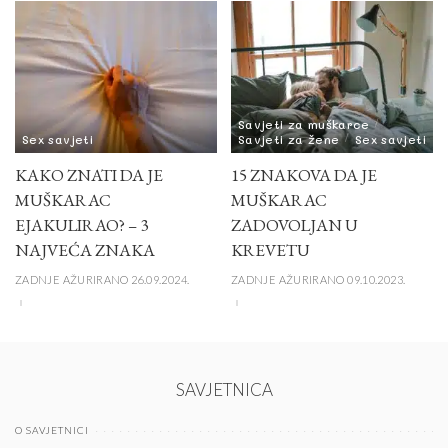
Savjeti za muškarce
Sex savjeti
Savjeti za žene
Sex savjeti
KAKO ZNATI DA JE
15 ZNAKOVA DA JE
MUŠKARAC
MUŠKARAC
EJAKULIRAO? – 3
ZADOVOLJAN U
NAJVEĆA ZNAKA
KREVETU
ZADNJE AŽURIRANO 26.09.2024.
ZADNJE AŽURIRANO 09.10.2023.
SAVJETNICA
O SAVJETNICI