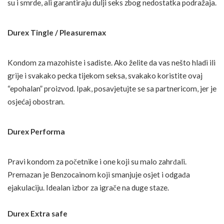
su i smrde, ali garantiraju dulji seks zbog nedostatka podražaja.
Durex Tingle / Pleasuremax
Kondom za mazohiste i sadiste. Ako želite da vas nešto hladi ili
grije i svakako pecka tijekom seksa, svakako koristite ovaj
“epohalan” proizvod. Ipak, posavjetujte se sa partnericom, jer je
osjećaj obostran.
Durex Performa
Pravi kondom za početnike i one koji su malo zahrđali.
Premazan je Benzocainom koji smanjuje osjet i odgađa
ejakulaciju. Idealan izbor za igrače na duge staze.
Durex Extra safe