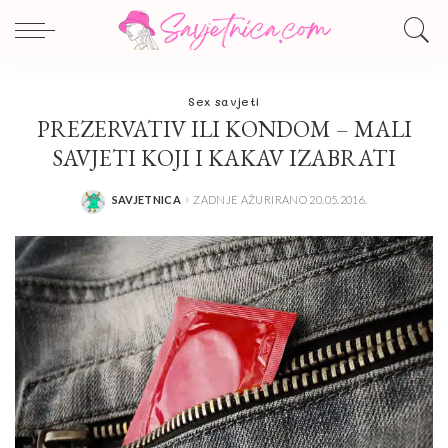
Sex savjeti
PREZERVATIV ILI KONDOM – MALI
SAVJETI KOJI I KAKAV IZABRATI
SAVJETNICA
ZADNJE AŽURIRANO 20.05.2016.
POSTED
BY