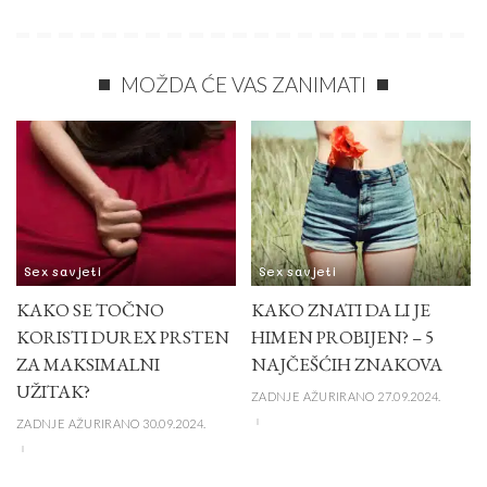
MOŽDA ĆE VAS ZANIMATI
Sex savjeti
Sex savjeti
KAKO SE TOČNO
KAKO ZNATI DA LI JE
KORISTI DUREX PRSTEN
HIMEN PROBIJEN? – 5
ZA MAKSIMALNI
NAJČEŠĆIH ZNAKOVA
UŽITAK?
ZADNJE AŽURIRANO 27.09.2024.
ZADNJE AŽURIRANO 30.09.2024.