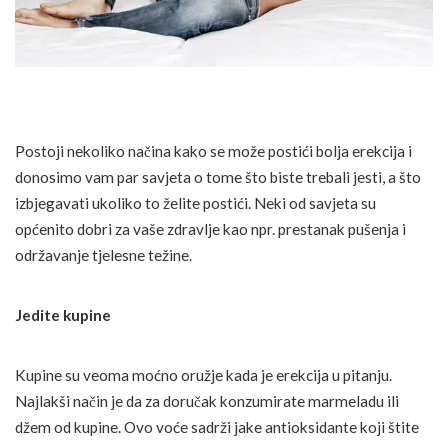
Postoji nekoliko načina kako se može postići bolja erekcija i
donosimo vam par savjeta o tome što biste trebali jesti, a što
izbjegavati ukoliko to želite postići. Neki od savjeta su
općenito dobri za vaše zdravlje kao npr. prestanak pušenja i
održavanje tjelesne težine.
Jedite kupine
Kupine su veoma moćno oružje kada je erekcija u pitanju.
Najlakši način je da za doručak konzumirate marmeladu ili
džem od kupine. Ovo voće sadrži jake antioksidante koji štite