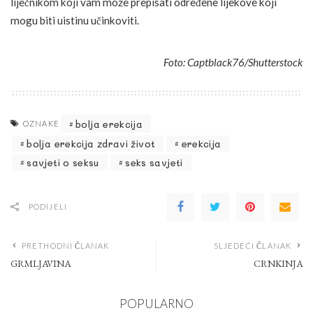
liječnikom koji vam može prepisati određene lijekove koji
mogu biti uistinu učinkoviti.
Foto: Captblack76/Shutterstock
bolja erekcija
OZNAKE
bolja erekcija zdravi život
erekcija
savjeti o seksu
seks savjeti
PODIJELI
PRETHODNI ČLANAK
SLJEDEĆI ČLANAK
GRMLJAVINA
CRNKINJA
POPULARNO