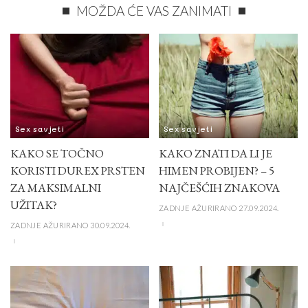
MOŽDA ĆE VAS ZANIMATI
Sex savjeti
Sex savjeti
KAKO SE TOČNO
KAKO ZNATI DA LI JE
KORISTI DUREX PRSTEN
HIMEN PROBIJEN? – 5
ZA MAKSIMALNI
NAJČEŠĆIH ZNAKOVA
UŽITAK?
ZADNJE AŽURIRANO 27.09.2024.
ZADNJE AŽURIRANO 30.09.2024.