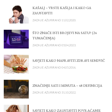
KAŠALJ – VRSTE KAŠLJA I KAKO GA
ZAUSTAVITI
ZADNJE AŽURIRANO 11.02.2020.
ŠTO ZNAČE ISTI BROJEVI NA SATU? (24
TUMAČENJA)
ZADNJE AŽURIRANO 05.04.2023.
SAVJETI KAKO NAPRAVITI ZDRAVI SENDVIČ
ZADNJE AŽURIRANO 04.05.2016.
ZNAČENJE SATI I MINUTA – 48 DEFINICIJA
ZADNJE AŽURIRANO 31.10.2022.
SAVJETI KAKO ZAUSTAVITI POVRAĆANJE