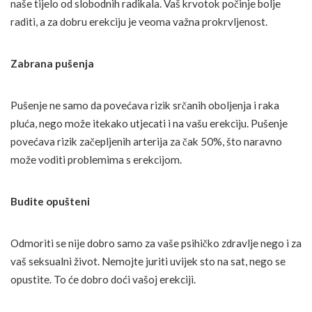
naše tijelo od slobodnih radikala. Vaš krvotok počinje bolje
raditi, a za dobru erekciju je veoma važna prokrvljenost.
Zabrana pušenja
Pušenje ne samo da povećava rizik srčanih oboljenja i raka
pluća, nego može itekako utjecati i na vašu erekciju. Pušenje
povećava rizik začepljenih arterija za čak 50%, što naravno
može voditi problemima s erekcijom.
Budite opušteni
Odmoriti se nije dobro samo za vaše psihičko zdravlje nego i za
vaš seksualni život. Nemojte juriti uvijek sto na sat, nego se
opustite. To će dobro doći vašoj erekciji.