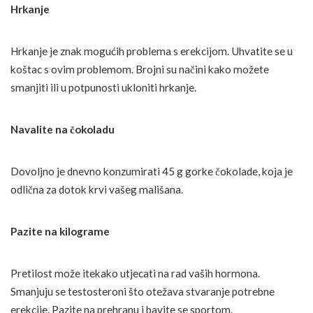
Hrkanje
Hrkanje je znak mogućih problema s erekcijom. Uhvatite se u
koštac s ovim problemom. Brojni su načini kako možete
smanjiti ili u potpunosti ukloniti hrkanje.
Navalite na čokoladu
Dovoljno je dnevno konzumirati 45 g gorke čokolade, koja je
odlična za dotok krvi vašeg mališana.
Pazite na kilograme
Pretilost može itekako utjecati na rad vaših hormona.
Smanjuju se testosteroni što otežava stvaranje potrebne
erekcije. Pazite na prehranu i bavite se sportom.