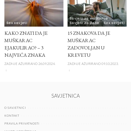
Savjeti za muškarce
Sex savjeti
Savjeti za žene
Sex savjeti
KAKO ZNATI DA JE
15 ZNAKOVA DA JE
MUŠKARAC
MUŠKARAC
EJAKULIRAO? – 3
ZADOVOLJAN U
NAJVEĆA ZNAKA
KREVETU
ZADNJE AŽURIRANO 26.09.2024.
ZADNJE AŽURIRANO 09.10.2023.
SAVJETNICA
O SAVJETNICI
KONTAKT
PRAVILA PRIVATNOSTI