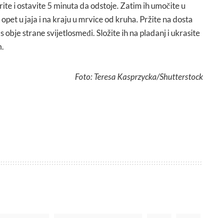
prite i ostavite 5 minuta da odstoje. Zatim ih umočite u
pet u jaja i na kraju u mrvice od kruha. Pržite na dosta
 obje strane svijetlosmeđi. Složite ih na pladanj i ukrasite
m.
Foto: Teresa Kasprzycka/Shutterstock