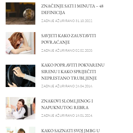
ZNAČENJE SATI I MINUTA – 48
DEFINICIJA
ZADNJE AŽURIRANO 31.10.2022.
SAVJETI KAKO ZAUSTAVITI
POVRAĆANJE
ZADNJE AŽURIRANO 02.02.2020.
KAKO POPRAVITI POKVARENU
SIRENU I KAKO SPRIJEČITI
NEPRESTANO TRUBLJENJE
ZADNJE AŽURIRANO 26.04.2016.
ZNAKOVI SLOMLJENOG I
NAPUKNUTOG REBRA
ZADNJE AŽURIRANO 18.01.2024.
KAKO SAZNATI SVOJ JMBG U