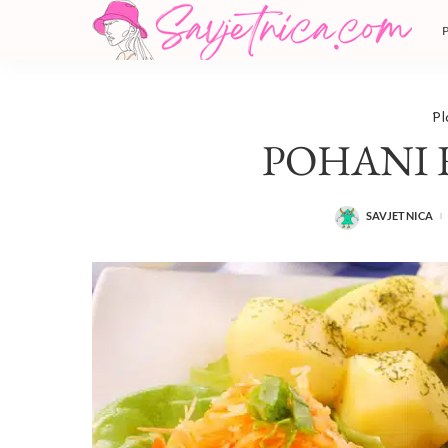
Pl
POHANI R
SAVJETNICA
POSTED
BY