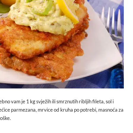
bno vam je 1 kg svježih ili smrznutih ribljih fileta, sol i
vrećice parmezana, mrvice od kruha po potrebi, masnoća za
loške.