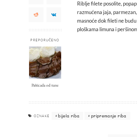
Riblje filete posolite, popa
razmućena jaja, parmezan, o
masnoće dok fileti ne budu s
ploškama limuna i peršino
PREPORUČENO
Pašticada od tune
bijela riba
pripremanje riba
OZNAKE