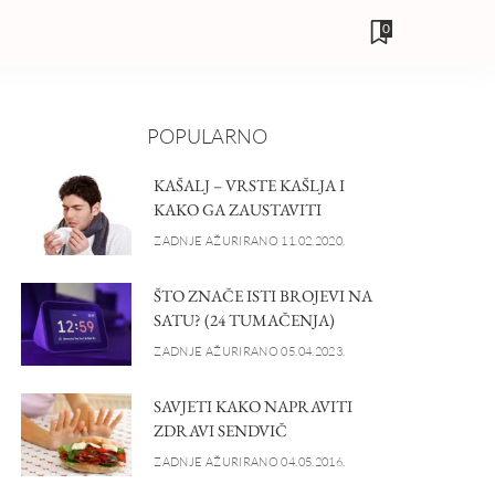
0
POPULARNO
KAŠALJ – VRSTE KAŠLJA I
KAKO GA ZAUSTAVITI
ZADNJE AŽURIRANO 11.02.2020.
ŠTO ZNAČE ISTI BROJEVI NA
SATU? (24 TUMAČENJA)
ZADNJE AŽURIRANO 05.04.2023.
SAVJETI KAKO NAPRAVITI
ZDRAVI SENDVIČ
ZADNJE AŽURIRANO 04.05.2016.