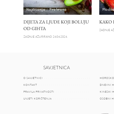
Najčitanije
Prehrana
Plodov
DIJETA ZA LJUDE KOJI BOLUJU
KAKO 
OD GIHTA
ZADNJE AŽ
ZADNJE AŽURIRANO 24.04.2024.
SAVJETNICA
O SAVJETNICI
HOROSKO
KONTAKT
DNEVNI 
PRAVILA PRIVATNOSTI
KINESKI
UVJETI KORIŠTENJA
OSOBNI 