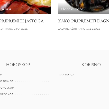
i mora
Plodovi mora
PRIPREMITI JASTOGA
KAKO PRIPREMITI DAGN
URIRANO 03.04.2023.
ZADNJE AŽURIRANO 17.12.2022.
HOROSKOP
KORISNO
P
SANJARICA
HOROSKOP
 HOROSKOP
HOROSKOP