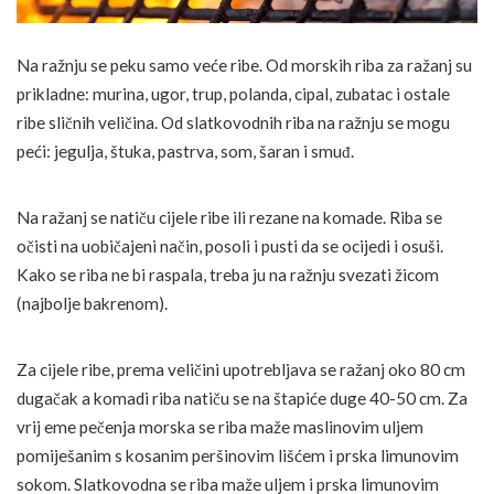
Na ražnju se peku samo veće ribe. Od morskih riba za ražanj su
prikladne: murina, ugor, trup, polanda, cipal, zubatac i ostale
ribe sličnih veličina. Od slatkovodnih riba na ražnju se mogu
peći: jegulja, štuka, pastrva, som, šaran i smuđ.
Na ražanj se natiču cijele ribe ili rezane na komade. Riba se
očisti na uobičajeni način, posoli i pusti da se ocijedi i osuši.
Kako se riba ne bi raspala, treba ju na ražnju svezati žicom
(najbolje bakrenom).
Za cijele ribe, prema veličini upotrebljava se ražanj oko 80 cm
dugačak a komadi riba natiču se na štapiće duge 40-50 cm. Za
vrij eme pečenja morska se riba maže maslinovim uljem
pomiješanim s kosanim peršinovim lišćem i prska limunovim
sokom. Slatkovodna se riba maže uljem i prska limunovim