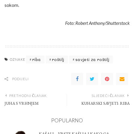
sokom.
Foto: Robert Anthony/Shutterstock
riba
roštilj
savjeti za roštilj
OZNAKE
PODIJELI
PRETHODNI ČLANAK
SLJEDEĆI ČLANAK
JUHA S VRHNJEM
KUHARSKI SAVJETI: RIBA
POPULARNO
KAŠALJ – VRSTE KAŠLJA I KAKO GA