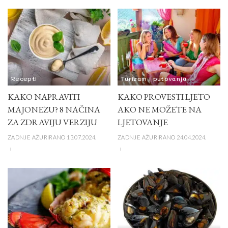
Recepti
Turizam i putovanja
KAKO NAPRAVITI
KAKO PROVESTI LJETO
MAJONEZU? 8 NAČINA
AKO NE MOŽETE NA
ZA ZDRAVIJU VERZIJU
LJETOVANJE
ZADNJE AŽURIRANO 13.07.2024.
ZADNJE AŽURIRANO 24.04.2024.