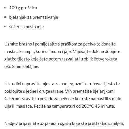
100 g grožđica
bjelanjak za premazivanje
šećer za posipanje
Uzmite brašno i pomiješajte s praškom za pecivo te dodajte
maslac, krumpir, koricu limuna i jaje. Miješajte dok ne dobijete
glatko tijesto koje ćete potom razvaljati u oblik četverokuta
oko 3 mm debljine.
U sredini napravite mjesta za nadjev, uzmite rubove tijesta te
poklopite s jedne i druge strane. Vrh premažite bjelanjkom i
šećerom, stavite u posudu za pečenje koju ste namastili s malo
ulja ili maslaca. Pecite na temperaturi od 200°C 45 minuta.
Nadjev pripremite uz pomoć rogača koje ste prethodno samljeli,