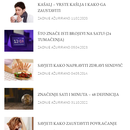
KAŠALJ – VRSTE KAŠLJA I KAKO GA
ZAUSTAVITI
ZADNJE AŽURIRANO 11.02.2020.
ŠTO ZNAČE ISTI BROJEVI NA SATU? (24
TUMAČENJA)
ZADNJE AŽURIRANO 05.04.2023.
SAVJETI KAKO NAPRAVITI ZDRAVI SENDVIČ
ZADNJE AŽURIRANO 04.05.2016.
ZNAČENJE SATI I MINUTA – 48 DEFINICIJA
ZADNJE AŽURIRANO 31.10.2022.
SAVJETI KAKO ZAUSTAVITI POVRAĆANJE