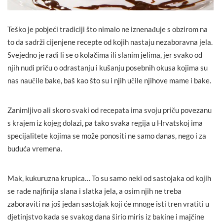
Teško je pobjeći tradiciji što nimalo ne iznenađuje s obzirom na
to da sadrži cijenjene recepte od kojih nastaju nezaboravna jela.
Svejedno je radi li se o kolačima ili slanim jelima, jer svako od
njih nudi priču o odrastanju i kušanju posebnih okusa kojima su
nas naučile bake, baš kao što su i njih učile njihove mame i bake.
Zanimljivo ali skoro svaki od recepata ima svoju priču povezanu
s krajem iz kojeg dolazi, pa tako svaka regija u Hrvatskoj ima
specijalitete kojima se može ponositi ne samo danas, nego i za
buduća vremena.
Mak, kukuruzna krupica… To su samo neki od sastojaka od kojih
se rade najfinija slana i slatka jela, a osim njih ne treba
zaboraviti na još jedan sastojak koji će mnoge isti tren vratiti u
djetinjstvo kada se svakog dana širio miris iz bakine i majčine