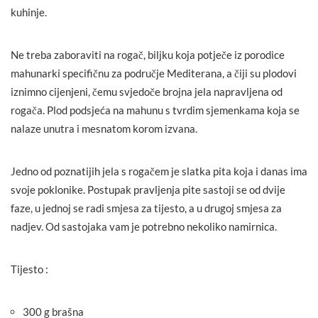
kuhinje.
Ne treba zaboraviti na rogač, biljku koja potječe iz porodice
mahunarki specifičnu za područje Mediterana, a čiji su plodovi
iznimno cijenjeni, čemu svjedoče brojna jela napravljena od
rogača. Plod podsjeća na mahunu s tvrdim sjemenkama koja se
nalaze unutra i mesnatom korom izvana.
Jedno od poznatijih jela s rogačem je slatka pita koja i danas ima
svoje poklonike. Postupak pravljenja pite sastoji se od dvije
faze, u jednoj se radi smjesa za tijesto, a u drugoj smjesa za
nadjev. Od sastojaka vam je potrebno nekoliko namirnica.
Tijesto :
300 g brašna