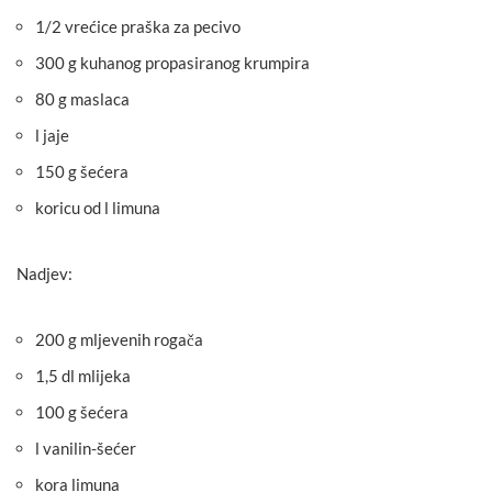
1/2 vrećice praška za pecivo
300 g kuhanog propasiranog krumpira
80 g maslaca
l jaje
150 g šećera
koricu od l limuna
Nadjev:
200 g mljevenih rogača
1,5 dl mlijeka
100 g šećera
l vanilin-šećer
kora limuna