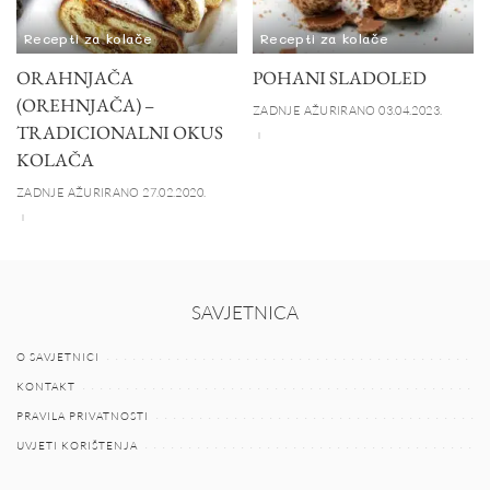
Recepti za kolače
Recepti za kolače
ORAHNJAČA
POHANI SLADOLED
(OREHNJAČA) –
ZADNJE AŽURIRANO 03.04.2023.
TRADICIONALNI OKUS
KOLAČA
ZADNJE AŽURIRANO 27.02.2020.
SAVJETNICA
O SAVJETNICI
KONTAKT
PRAVILA PRIVATNOSTI
UVJETI KORIŠTENJA