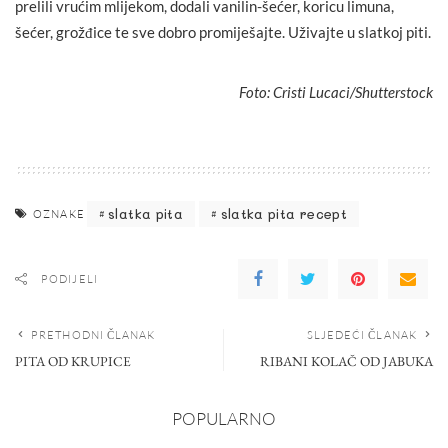
prelili vrućim mlijekom, dodali vanilin-šećer, koricu limuna,
šećer, grožđice te sve dobro promiješajte. Uživajte u slatkoj piti.
Foto: Cristi Lucaci/Shutterstock
slatka pita
slatka pita recept
OZNAKE
PODIJELI
PRETHODNI ČLANAK
SLJEDEĆI ČLANAK
PITA OD KRUPICE
RIBANI KOLAČ OD JABUKA
POPULARNO