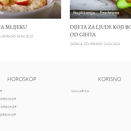
la
Najčitanije
Prehrana
NA MLIJEKU
DIJETA ZA LJUDE KOJI 
OD GIHTA
URIRANO 03.04.2023.
ZADNJE AŽURIRANO 24.04.2024.
HOROSKOP
KORISNO
P
SANJARICA
HOROSKOP
 HOROSKOP
HOROSKOP