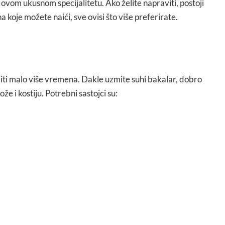
 u ovom ukusnom specijalitetu. Ako želite napraviti, postoji
 koje možete naići, sve ovisi što više preferirate.
iti malo više vremena. Dakle uzmite suhi bakalar, dobro
že i kostiju. Potrebni sastojci su: