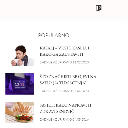
0
POPULARNO
KAŠALJ – VRSTE KAŠLJA I
KAKO GA ZAUSTAVITI
ZADNJE AŽURIRANO 11.02.2020.
ŠTO ZNAČE ISTI BROJEVI NA
SATU? (24 TUMAČENJA)
ZADNJE AŽURIRANO 05.04.2023.
SAVJETI KAKO NAPRAVITI
ZDRAVI SENDVIČ
ZADNJE AŽURIRANO 04.05.2016.