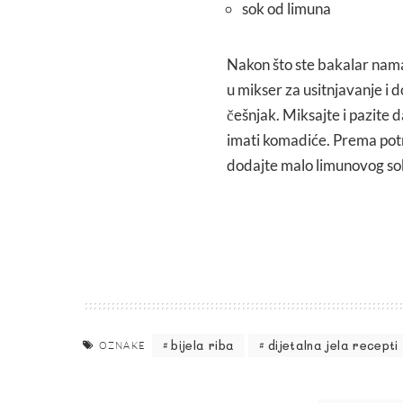
sok od limuna
Nakon što ste bakalar namaka
u mikser za usitnjavanje i d
češnjak. Miksajte i pazite 
imati komadiće. Prema potr
dodajte malo limunovog soka
bijela riba
dijetalna jela recepti
OZNAKE