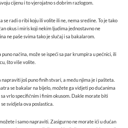
svoju cijenu i to vjerojatno s dobrim razlogom.
a se radi o ribi koju ili volite ili ne, nema sredine. To je tako
ičan okus i miris koji nekim ljudima jednostavno ne
ina ne paše svima tako je slučaj i sa bakalarom.
puno načina, može se ispeći sa par krumpira u pećnici, ili
u, što više volite.
apraviti još puno finih stvari, a među njima je i pašteta.
tra se bakalar na bijelo, možete ga vidjeti po dućanima
 sa vrlo specifičnim i finim okusom. Dakle morate biti
 se svidjela ova poslastica.
možete i samo napraviti. Zasigurno ne morate ići u dućan