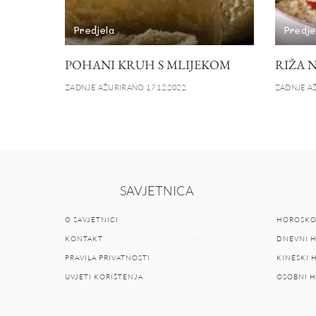
Predjela
Predje
POHANI KRUH S MLIJEKOM
RIŽA 
ZADNJE AŽURIRANO 17.12.2022.
ZADNJE AŽ
SAVJETNICA
O SAVJETNICI
HOROSKO
KONTAKT
DNEVNI 
PRAVILA PRIVATNOSTI
KINESKI
UVJETI KORIŠTENJA
OSOBNI 