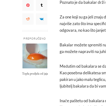
Poznato je da bakalar drži 
Za one koji su ga jeli znaju d
najviše zato što ima specif
odgovara, no kao što janjet
PREPORUČENO
Bakalar možete spremiti na 
ga možete napraviti na juhic
Međutim od bakalara se da n
Kao posebna delikatesa sma
Topla predjela od jaja
pakiran u jako malu teglicu,
ljubitelj bakalara da bi vam
Inače paštetu od bakalara 