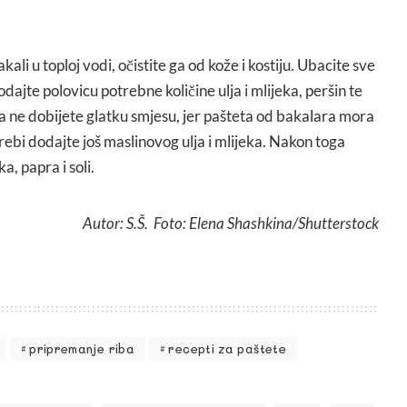
li u toploj vodi, očistite ga od kože i kostiju. Ubacite sve
odajte polovicu potrebne količine ulja i mlijeka, peršin te
da ne dobijete glatku smjesu, jer pašteta od bakalara mora
ebi dodajte još maslinovog ulja i mlijeka. Nakon toga
, papra i soli.
Autor: S.Š. Foto: Elena Shashkina/Shutterstock
pripremanje riba
recepti za paštete