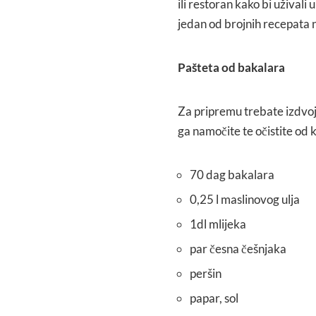
ili restoran kako bi uživali
jedan od brojnih recepata na
Pašteta od bakalara
Za pripremu trebate izdvoj
ga namočite te očistite od ko
70 dag bakalara
0,25 l maslinovog ulja
1dl mlijeka
par česna češnjaka
peršin
papar, sol