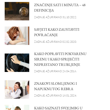
ZNAČENJE SATI I MINUTA – 48
DEFINICIJA
ZADNJE AŽURIRANO 31.10.2022.
SAVJETI KAKO ZAUSTAVITI
POVRAĆANJE
ZADNJE AŽURIRANO 02.02.2020.
KAKO POPRAVITI POKVARENU
SIRENU I KAKO SPRIJEČITI
NEPRESTANO TRUBLJENJE
ZADNJE AŽURIRANO 26.04.2016.
ZNAKOVI SLOMLJENOG I
NAPUKNUTOG REBRA
ZADNJE AŽURIRANO 18.01.2024.
KAKO SAZNATI SVOJ JMBG U