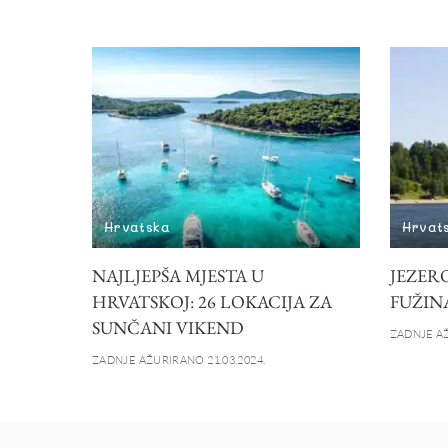
Hrvatska
Hrvat
NAJLJEPŠA MJESTA U
JEZERO
HRVATSKOJ: 26 LOKACIJA ZA
FUŽIN
SUNČANI VIKEND
ZADNJE AŽ
ZADNJE AŽURIRANO 21.03.2024.