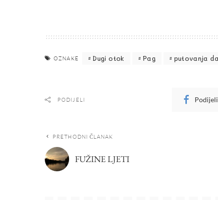
Dugi otok
Pag
putovanja da
OZNAKE
Podijel
PODIJELI
PRETHODNI ČLANAK
FUŽINE LJETI