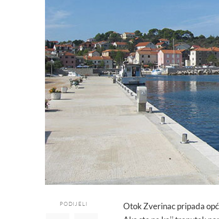
PODIJELI
Otok Zverinac pripada općin