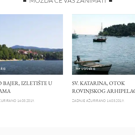
MOŽDA ĆE VAS ZANIMATI
ska
Hrvatska
 BAJER, IZLETIŠTE U
SV. KATARINA, OTOK
AMA
ROVINJSKOG ARHIPELA
URIRANO 14.03.2019.
ZADNJE AŽURIRANO 14.03.2019.