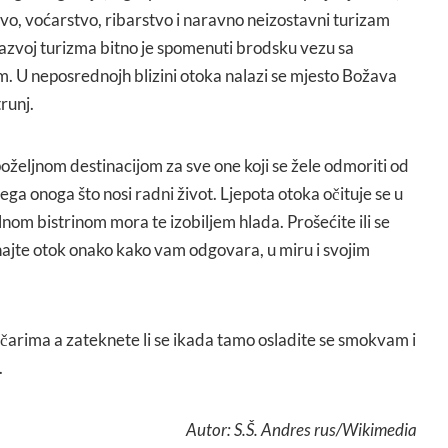
vo, voćarstvo, ribarstvo i naravno neizostavni turizam
a razvoj turizma bitno je spomenuti brodsku vezu sa
. U neposrednojh blizini otoka nalazi se mjesto Božava
runj.
oželjnom destinacijom za sve one koji se žele odmoriti od
ega onoga što nosi radni život. Ljepota otoka očituje se u
talnom bistrinom mora te izobiljem hlada. Prošećite ili se
najte otok onako kako vam odgovara, u miru i svojim
ičarima a zateknete li se ikada tamo osladite se smokvam i
.
Autor: S.Š. Andres rus/Wikimedia