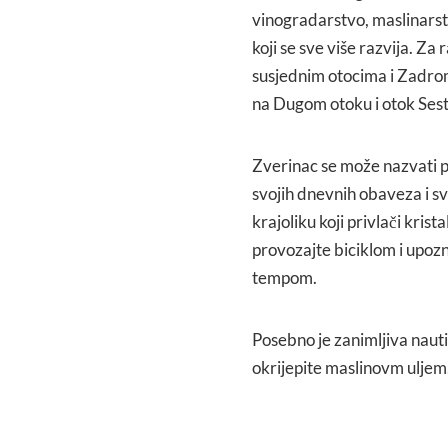
vinogradarstvo, maslinarst
koji se sve više razvija. Z
susjednim otocima i Zadrom
na Dugom otoku i otok Sest
Zverinac se može nazvati p
svojih dnevnih obaveza i sv
krajoliku koji privlači kris
provozajte biciklom i upoz
tempom.
Posebno je zanimljiva naut
okrijepite maslinovm uljem