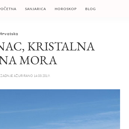
POČETNA
SANJARICA
HOROSKOP
BLOG
Hrvatska
NAC, KRISTALNA
INA MORA
ZADNJE AŽURIRANO 14.03.2019.