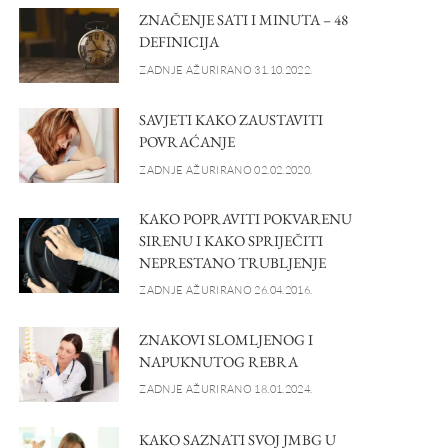
ZNAČENJE SATI I MINUTA – 48
DEFINICIJA
ZADNJE AŽURIRANO 31.10.2022.
SAVJETI KAKO ZAUSTAVITI
POVRAĆANJE
ZADNJE AŽURIRANO 02.02.2020.
KAKO POPRAVITI POKVARENU
SIRENU I KAKO SPRIJEČITI
NEPRESTANO TRUBLJENJE
ZADNJE AŽURIRANO 26.04.2016.
ZNAKOVI SLOMLJENOG I
NAPUKNUTOG REBRA
ZADNJE AŽURIRANO 18.01.2024.
KAKO SAZNATI SVOJ JMBG U