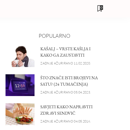
0
POPULARNO
KAŠALJ – VRSTE KAŠLJA I
KAKO GA ZAUSTAVITI
ZADNJE AŽURIRANO 11.02.2020.
ŠTO ZNAČE ISTI BROJEVI NA
SATU? (24 TUMAČENJA)
ZADNJE AŽURIRANO 05.04.2023.
SAVJETI KAKO NAPRAVITI
ZDRAVI SENDVIČ
ZADNJE AŽURIRANO 04.05.2016.