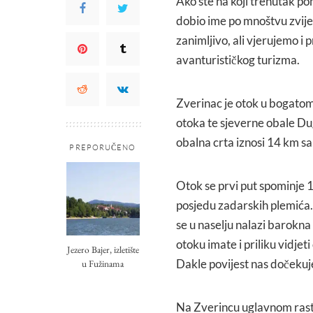
Ako ste na koji trenutak pomi
dobio ime po mnoštvu zvijer
zanimljivo, ali vjerujemo i 
avanturističkog turizma.
Zverinac je otok u bogato
otoka te sjeverne obale Du
obalna crta iznosi 14 km sa
PREPORUČENO
Otok se prvi put spominje 1
posjedu zadarskih plemića. 
se u naselju nalazi barokna
otoku imate i priliku vidjet
Jezero Bajer, izletište
Dakle povijest nas dočeku
u Fužinama
Na Zverincu uglavnom raste