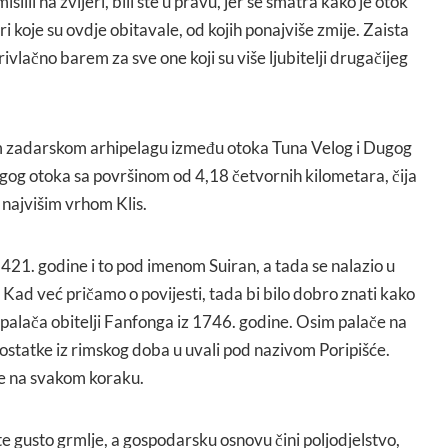
slili na zvijeri, bili ste u pravu, jer se smatra kako je otok
i koje su ovdje obitavale, od kojih ponajviše zmije. Zaista
privlačno barem za sve one koji su više ljubitelji drugačijeg
m zadarskom arhipelagu između otoka Tuna Velog i Dugog
gog otoka sa površinom od 4,18 četvornih kilometara, čija
 najvišim vrhom Klis.
421. godine i to pod imenom Suiran, a tada se nalazio u
Kad već pričamo o povijesti, tada bi bilo dobro znati kako
 palača obitelji Fanfonga iz 1746. godine. Osim palače na
i ostatke iz rimskog doba u uvali pod nazivom Poripišće.
je na svakom koraku.
 gusto grmlje, a gospodarsku osnovu čini poljodjelstvo,