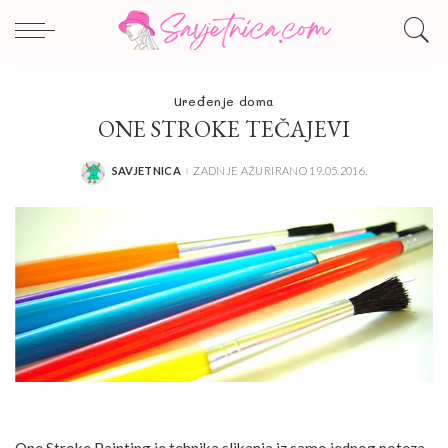
Uređenje doma
ONE STROKE TEČAJEVI
SAVJETNICA
ZADNJE AŽURIRANO 19.05.2016.
POSTED
BY
One Stroke Painting je tehnika slikanja iz samo jednog poteza,