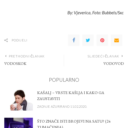
By: Vjeverica, Foto: Bubbels/Sxc
PODIJELI
PRETHODNI ČLANAK
SLJEDEĆI ČLANAK
VODOSKOK
VODOVOD
POPULARNO
KAŠALJ – VRSTE KAŠLJA I KAKO GA
ZAUSTAVITI
ZADNJE AŽURIRANO 11.02.2020.
ŠTO ZNAČE ISTI BROJEVI NA SATU? (24
TUMAČENJA)