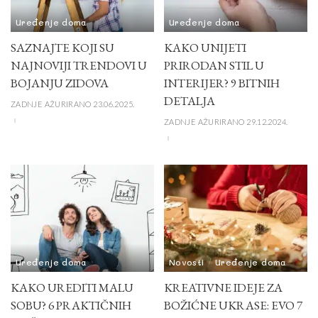
Uređenje doma
Uređenje doma
SAZNAJTE KOJI SU
KAKO UNIJETI
NAJNOVIJI TRENDOVI U
PRIRODAN STIL U
BOJANJU ZIDOVA
INTERIJER? 9 BITNIH
DETALJA
ZADNJE AŽURIRANO 23.06.2025.
ZADNJE AŽURIRANO 29.12.2024.
Uređenje doma
Novosti
Uređenje doma
KAKO UREDITI MALU
KREATIVNE IDEJE ZA
SOBU? 6 PRAKTIČNIH
BOŽIĆNE UKRASE: EVO 7