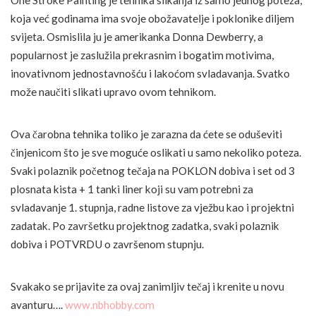
koja već godinama ima svoje obožavatelje i poklonike diljem
svijeta. Osmislila ju je amerikanka Donna Dewberry, a
popularnost je zaslužila prekrasnim i bogatim motivima,
inovativnom jednostavnošću i lakoćom svladavanja. Svatko
može naučiti slikati upravo ovom tehnikom.
Ova čarobna tehnika toliko je zarazna da ćete se oduševiti
činjenicom što je sve moguće oslikati u samo nekoliko poteza.
Svaki polaznik početnog tečaja na POKLON dobiva i set od 3
plosnata kista + 1 tanki liner koji su vam potrebni za
svladavanje 1. stupnja, radne listove za vježbu kao i projektni
zadatak. Po završetku projektnog zadatka, svaki polaznik
dobiva i POTVRDU o završenom stupnju.
Svakako se prijavite za ovaj zanimljiv tečaj i krenite u novu
avanturu….
www.nbhobby.com