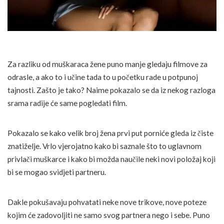
Za razliku od muškaraca žene puno manje gledaju filmove za
odrasle, a ako to i učine tada to u početku rade u potpunoj
tajnosti. Zašto je tako? Naime pokazalo se da iz nekog razloga
srama radije će same pogledati film.
Pokazalo se kako velik broj žena prvi put porniće gleda iz čiste
znatiželje. Vrlo vjerojatno kako bi saznale što to uglavnom
privlači muškarce i kako bi možda naučile neki novi položaj koji
bi se mogao svidjeti partneru.
Dakle pokušavaju pohvatati neke nove trikove, nove poteze
kojim će zadovoljiti ne samo svog partnera nego i sebe. Puno