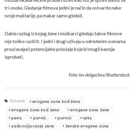
možda nikada nećete probati uživo kao što je spolni odnos sa
tri osobe. Gledanje filmova jedini je način da ostvarite neke
svoje maštarije, pa makar samo gledali.
Dakle razlog iz kojeg žene i muškarci gledaju takve filmove
nije toliko različit. I jedni i drugi uživaju u određenim scenama
proučavajući potencijalne položaje koje bi mogli kasnije
isprobati.
Foto: lev dolgachov/Shutterstock
erogene zone kod žena
OZNAKE
erogene zone kod zene
erogene zone žene
penis
pornić
pornići
seks
zadovoljavanje zene
ženske erogene zone