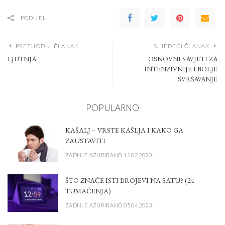
PODIJELI
PRETHODNI ČLANAK
SLJEDEĆI ČLANAK
LJUTNJA
OSNOVNI SAVJETI ZA
INTENZIVNIJE I BOLJE
SVRŠAVANJE
POPULARNO
KAŠALJ – VRSTE KAŠLJA I KAKO GA
ZAUSTAVITI
ZADNJE AŽURIRANO 11.02.2020.
ŠTO ZNAČE ISTI BROJEVI NA SATU? (24
TUMAČENJA)
ZADNJE AŽURIRANO 05.04.2023.