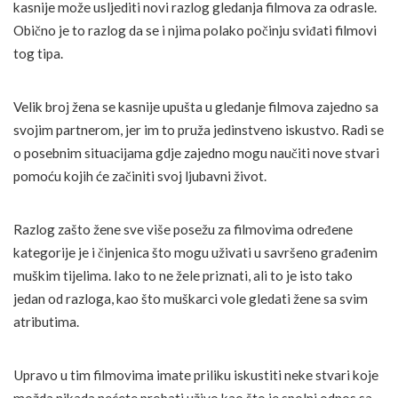
kasnije može usljediti novi razlog gledanja filmova za odrasle.
Obično je to razlog da se i njima polako počinju sviđati filmovi
tog tipa.
Velik broj žena se kasnije upušta u gledanje filmova zajedno sa
svojim partnerom, jer im to pruža jedinstveno iskustvo. Radi se
o posebnim situacijama gdje zajedno mogu naučiti nove stvari
pomoću kojih će začiniti svoj ljubavni život.
Razlog zašto žene sve više posežu za filmovima određene
kategorije je i činjenica što mogu uživati u savršeno građenim
muškim tijelima. Iako to ne žele priznati, ali to je isto tako
jedan od razloga, kao što muškarci vole gledati žene sa svim
atributima.
Upravo u tim filmovima imate priliku iskustiti neke stvari koje