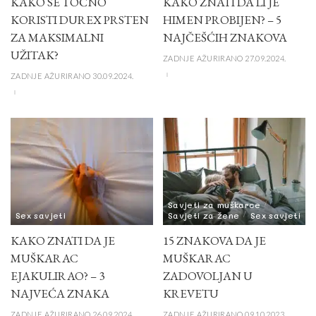
KAKO SE TOČNO
KAKO ZNATI DA LI JE
KORISTI DUREX PRSTEN
HIMEN PROBIJEN? – 5
ZA MAKSIMALNI
NAJČEŠĆIH ZNAKOVA
UŽITAK?
ZADNJE AŽURIRANO 27.09.2024.
ZADNJE AŽURIRANO 30.09.2024.
Savjeti za muškarce
Sex savjeti
Savjeti za žene
Sex savjeti
KAKO ZNATI DA JE
15 ZNAKOVA DA JE
MUŠKARAC
MUŠKARAC
EJAKULIRAO? – 3
ZADOVOLJAN U
NAJVEĆA ZNAKA
KREVETU
ZADNJE AŽURIRANO 26.09.2024.
ZADNJE AŽURIRANO 09.10.2023.