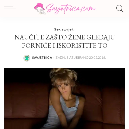
Sex savjeti
NAUČITE ZAŠTO ŽENE GLEDAJU
PORNIĆE I ISKORISTITE TO
SAVJETNICA
ZADNJE AŽURIRANO 20.05.2016.
POSTED
BY