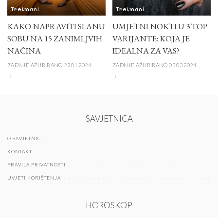
Tretmani
Tretmani
KAKO NAPRAVITI SLANU
UMJETNI NOKTI U 3 TOP
SOBU NA 15 ZANIMLJVIH
VARIJANTE: KOJA JE
NAČINA
IDEALNA ZA VAS?
ZADNJE AŽURIRANO 22.01.2024.
ZADNJE AŽURIRANO 03.03.2024.
SAVJETNICA
O SAVJETNICI
KONTAKT
PRAVILA PRIVATNOSTI
UVJETI KORIŠTENJA
HOROSKOP