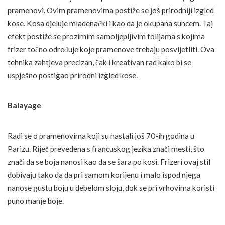
pramenovi. Ovim pramenovima postiže se još prirodniji izgled
kose. Kosa djeluje mladenački i kao da je okupana suncem. Taj
efekt postiže se prozirnim samoljepljivim folijama s kojima
frizer točno određuje koje pramenove trebaju posvijetliti. Ova
tehnika zahtjeva precizan, čak i kreativan rad kako bi se
uspješno postigao prirodni izgled kose.
Balayage
Radi se o pramenovima koji su nastali još 70-ih godina u
Parizu. Riječ prevedena s francuskog jezika znači mesti, što
znači da se boja nanosi kao da se šara po kosi. Frizeri ovaj stil
dobivaju tako da da pri samom korijenu i malo ispod njega
nanose gustu boju u debelom sloju, dok se pri vrhovima koristi
puno manje boje.