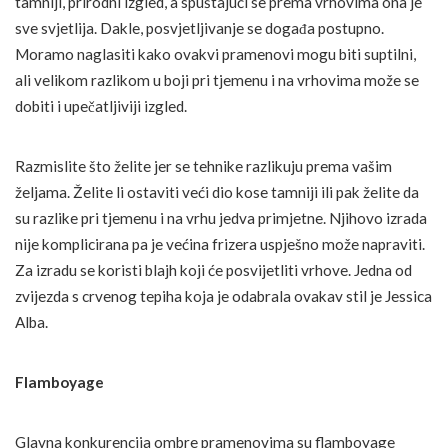
tamniji, prirodni izgled, a spuštajući se prema vrhovima ona je
sve svjetlija. Dakle, posvjetljivanje se događa postupno.
Moramo naglasiti kako ovakvi pramenovi mogu biti suptilni,
ali velikom razlikom u boji pri tjemenu i na vrhovima može se
dobiti i upečatljiviji izgled.
Razmislite što želite jer se tehnike razlikuju prema vašim
željama. Želite li ostaviti veći dio kose tamniji ili pak želite da
su razlike pri tjemenu i na vrhu jedva primjetne. Njihovo izrada
nije komplicirana pa je većina frizera uspješno može napraviti.
Za izradu se koristi blajh koji će posvijetliti vrhove. Jedna od
zvijezda s crvenog tepiha koja je odabrala ovakav stil je Jessica
Alba.
Flamboyage
Glavna konkurencija ombre pramenovima su flamboyage