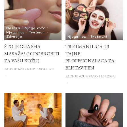
Masaža
Njega kože
Njega lica
Tretmani
Zdravlje
Njega lica
Tretmani
ŠTO JE GUA SHA
TRETMANI LICA: 23
MASAŽA? (10 DOBROBITI
TAJNE
ZA VAŠU KOŽU)
PROFESIONALACA ZA
BLISTAV TEN
ZADNJE AŽURIRANO 13.04.2025.
ZADNJE AŽURIRANO 11.04.2024.