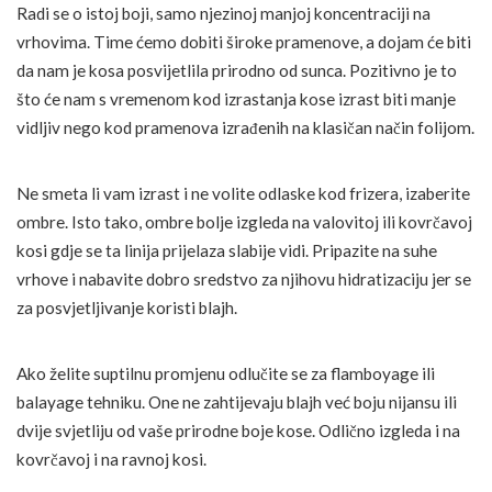
Radi se o istoj boji, samo njezinoj manjoj koncentraciji na
vrhovima. Time ćemo dobiti široke pramenove, a dojam će biti
da nam je kosa posvijetlila prirodno od sunca. Pozitivno je to
što će nam s vremenom kod izrastanja kose izrast biti manje
vidljiv nego kod pramenova izrađenih na klasičan način folijom.
Ne smeta li vam izrast i ne volite odlaske kod frizera, izaberite
ombre. Isto tako, ombre bolje izgleda na valovitoj ili kovrčavoj
kosi gdje se ta linija prijelaza slabije vidi. Pripazite na suhe
vrhove i nabavite dobro sredstvo za njihovu hidratizaciju jer se
za posvjetljivanje koristi blajh.
Ako želite suptilnu promjenu odlučite se za flamboyage ili
balayage tehniku. One ne zahtijevaju blajh već boju nijansu ili
dvije svjetliju od vaše prirodne boje kose. Odlično izgleda i na
kovrčavoj i na ravnoj kosi.