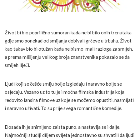
Život bi bio poprilično sumoran kada ne bi bilo onih trenutaka
gdje smo ponekad od smijanja dobivali grčeve u trbuhu. Život
kao takav bio bi otužan kada ne bismo imali razloga za smijeh,
a prema mišljenju velikog broja znanstvenika pokazalo se da
smijeh liječi.
Ljudi koji se češće smiju bolje izgledaju i naravno bolje se
osjećaju. Vezano uz to tu je i moćna filmska industrija koja
redovito lansira filmove uz koje se možemo opustiti, nasmijati
i naravno uživati. To su prije svega romantične komedije.
Dosada ih je snimljeno zaista puno, a nastavlja se i dalje.
Najmoćniji studiji diljem svijeta jednostavno su shvatili da ljudi