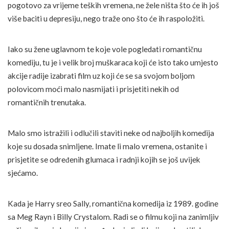
pogotovo za vrijeme teških vremena, ne žele ništa što će ih još
više baciti u depresiju, nego traže ono što će ih raspoložiti.
Iako su žene uglavnom te koje vole pogledati romantičnu
komediju, tu je i velik broj muškaraca koji će isto tako umjesto
akcije radije izabrati film uz koji će se sa svojom boljom
polovicom moći malo nasmijati i prisjetiti nekih od
romantičnih trenutaka.
Malo smo istražili i odlučili staviti neke od najboljih komedija
koje su dosada snimljene. Imate li malo vremena, ostanite i
prisjetite se određenih glumaca i radnji kojih se još uvijek
sjećamo.
Kada je Harry sreo Sally, romantična komedija iz 1989. godine
sa Meg Rayn i Billy Crystalom. Radi se o filmu koji na zanimljiv