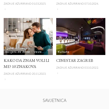
ZADNJE AŽURIRANO 01.03.2025.
ZADNJE AŽURIRANO 07.10.2024.
Ljubavni savjeti
Savjeti za žene
Veze
Kultura
KAKO DA ZNAM VOLI LI
CINESTAR ZAGREB
ME? 10 ZNAKOVA
ZADNJE AŽURIRANO 03.10.2022.
ZADNJE AŽURIRANO 20.11.2023.
SAVJETNICA