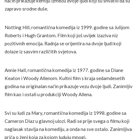
način prikazuje kemiju između dvoje ljudi koji su shvatili da su
zapravo srodne duše.
Notting Hill, romantična komedija iz 1999. godine sa Julijom
Roberts i Hugh Grantom. Film koji još uvijek izaziva niz
pozitivnih emocija. Radnja se orijentira na dvoje ljudi koji
dolaze iz sasvim različitih svjetova.
Annie Hall, romantična komedija iz 1977. godine sa Diane
Keaton i Woody Allenom. Kultni film s kraja sedamdesetih
godina na originalan način prikazuje vezu dvoje ljudi. Zanimljiv
film kao i ostali u produkciji Woody Allena.
Svi su ludi za Mary, romantična komedija iz 1998. godine sa
Cameron Diaz u glavnoj ulozi. Radi se prije svega o filmu koji
naglasak stavlja na komediju, a onda na sve ostalo. Zanimljiva
priča o ženi koja za kojom luduju mnogi.