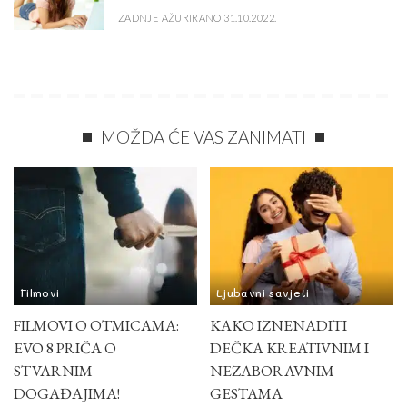
ZADNJE AŽURIRANO 31.10.2022.
MOŽDA ĆE VAS ZANIMATI
Filmovi
Ljubavni savjeti
FILMOVI O OTMICAMA:
KAKO IZNENADITI
EVO 8 PRIČA O
DEČKA KREATIVNIM I
STVARNIM
NEZABORAVNIM
DOGAĐAJIMA!
GESTAMA