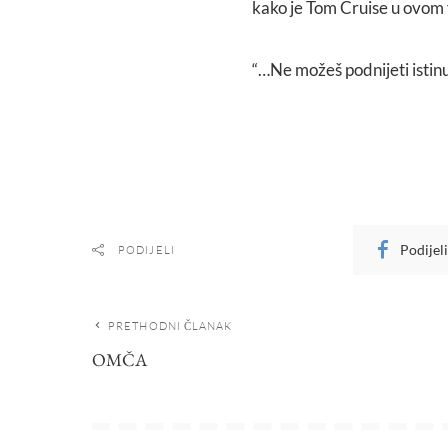
kako je Tom Cruise u ovom f
“…Ne možeš podnijeti istin
Podijel
PODIJELI
PRETHODNI ČLANAK
OMČA