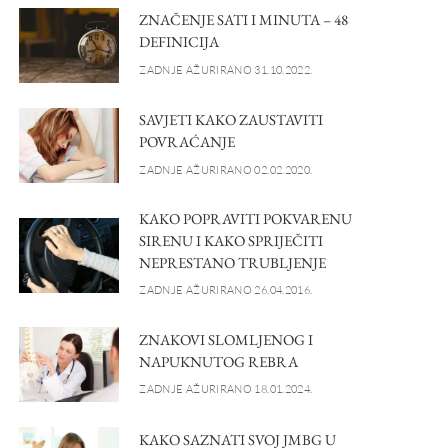
ZNAČENJE SATI I MINUTA – 48
DEFINICIJA
ZADNJE AŽURIRANO 31.10.2022.
SAVJETI KAKO ZAUSTAVITI
POVRAĆANJE
ZADNJE AŽURIRANO 02.02.2020.
KAKO POPRAVITI POKVARENU
SIRENU I KAKO SPRIJEČITI
NEPRESTANO TRUBLJENJE
ZADNJE AŽURIRANO 26.04.2016.
ZNAKOVI SLOMLJENOG I
NAPUKNUTOG REBRA
ZADNJE AŽURIRANO 18.01.2024.
KAKO SAZNATI SVOJ JMBG U