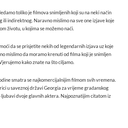
edamo toliko je filmova snimljenih koji su na neki način
og ili indirektnog. Naravno mislimo na sve one izjave koje
nom životu, u kojima se možemo naći.
ći da se prisjetite nekih od legendarnih izjava uz koje
bno mislimo da moramo krenuti od filma koji je snimljen
Vjerujemo kako znate na što ciljamo.
godine smatra se najkomercijalnijim filmom svih vremena.
ici u saveznoj državi Georgia za vrijeme građanskog
ko ljubavi dvoje glavnih aktera. Najpoznatijim citatom iz