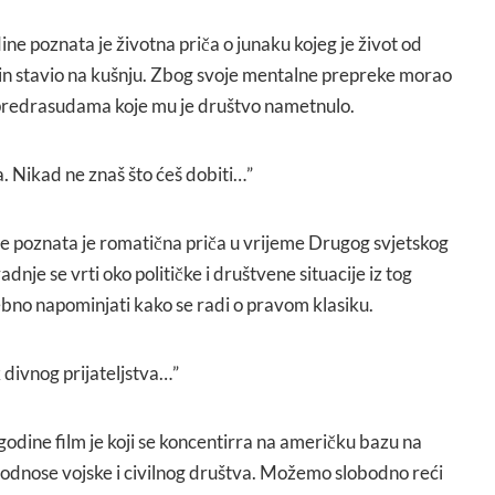
ne poznata je životna priča o junaku kojeg je život od
in stavio na kušnju. Zbog svoje mentalne prepreke morao
 sa predrasudama koje mu je društvo nametnulo.
. Nikad ne znaš što ćeš dobiti…”
e poznata je romatična priča u vrijeme Drugog svjetskog
adnje se vrti oko političke i društvene situacije iz tog
o napominjati kako se radi o pravom klasiku.
 divnog prijateljstva…”
 godine film je koji se koncentirra na američku bazu na
odnose vojske i civilnog društva. Možemo slobodno reći