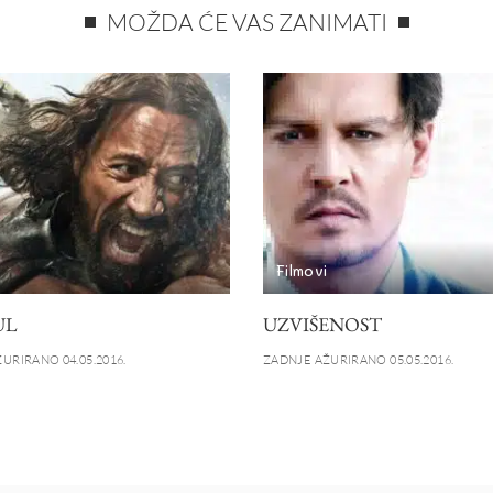
MOŽDA ĆE VAS ZANIMATI
i
Filmovi
UL
UZVIŠENOST
URIRANO 04.05.2016.
ZADNJE AŽURIRANO 05.05.2016.