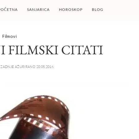
POČETNA
SANJARICA
HOROSKOP
BLOG
Filmovi
 FILMSKI CITATI
ZADNJE AŽURIRANO 20.05.2016.