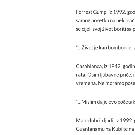
Forrest Gump, iz 1992. godi
samog početka na neki nač
se cijeli svoj život boriti
“…Život je kao bombonijera
Casablanca, iz 1942. godin
rata. Osim ljubavne priče, r
vremena. Ne moramo posebn
“…Mislim da je ovo početak
Malo dobrih ljudi, iz 1992.
Guantanamu na Kubi te na 