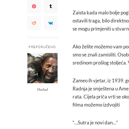
Zaista kada malo bolje pogl
ostavili traga, bilo direktn
se mogu primjeniti u stvar
Ako želite možemo vam pomo
PREPORUČENO
smo se znali zamisliti. Oso
sredinom prošlog stoljeća. 
Zameo ih vjetar, iz 1939. 
Radnja je smještena u Amer
Herkul
rata. Cijela priča vrti se o
filma možemo izdvojiti
“…Sutra je novi dan…”