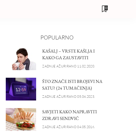
0
POPULARNO
KAŠALJ – VRSTE KAŠLJA I
KAKO GA ZAUSTAVITI
ZADNJE AŽURIRANO 11.02.2020.
ŠTO ZNAČE ISTI BROJEVI NA
SATU? (24 TUMAČENJA)
ZADNJE AŽURIRANO 05.04.2023.
SAVJETI KAKO NAPRAVITI
ZDRAVI SENDVIČ
ZADNJE AŽURIRANO 04.05.2016.