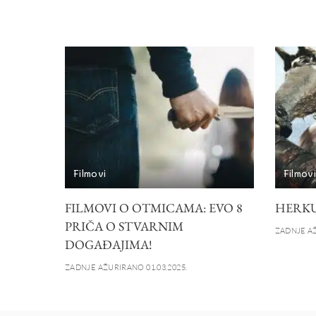
Filmovi
Filmov
FILMOVI O OTMICAMA: EVO 8
HERK
PRIČA O STVARNIM
ZADNJE AŽ
DOGAĐAJIMA!
ZADNJE AŽURIRANO 01.03.2025.