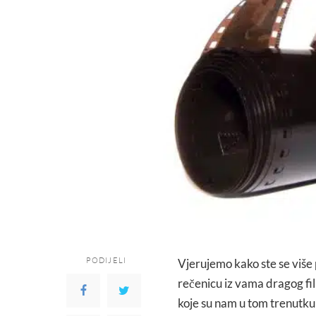
PODIJELI
Vjerujemo kako ste se više
rečenicu iz vama dragog fi
koje su nam u tom trenutku 