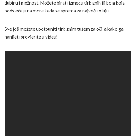
dubinu i nježnost. Možete birati između tirkiznih ili boja koja
podsjećaju na more kada se sprema za najveću oluju.
Sve još možete upotpuniti tirkiznim tušem za oči, a kako ga
nanijeti provjerite u videu!