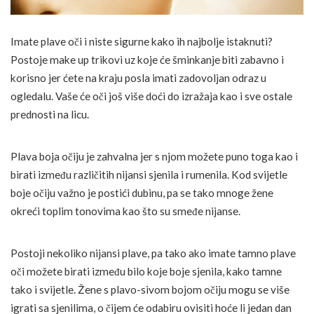
Imate plave oči i niste sigurne kako ih najbolje istaknuti?
Postoje make up trikovi uz koje će šminkanje biti zabavno i
korisno jer ćete na kraju posla imati zadovoljan odraz u
ogledalu. Vaše će oči još više doći do izražaja kao i sve ostale
prednosti na licu.
Plava boja očiju je zahvalna jer s njom možete puno toga kao i
birati između različitih nijansi sjenila i rumenila. Kod svijetle
boje očiju važno je postići dubinu, pa se tako mnoge žene
okreći toplim tonovima kao što su smeđe nijanse.
Postoji nekoliko nijansi plave, pa tako ako imate tamno plave
oči možete birati između bilo koje boje sjenila, kako tamne
tako i svijetle. Žene s plavo-sivom bojom očiju mogu se više
igrati sa sjenilima, o čijem će odabiru ovisiti hoće li jedan dan