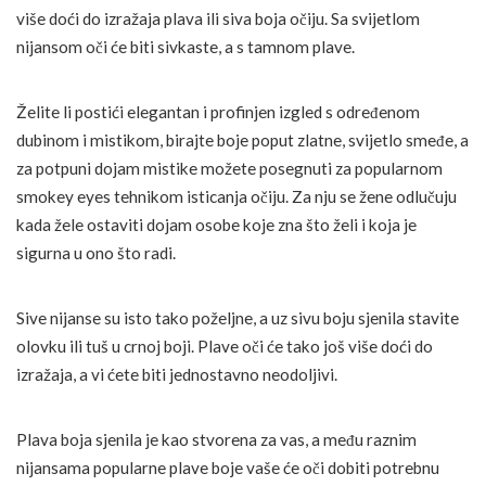
više doći do izražaja plava ili siva boja očiju. Sa svijetlom
nijansom oči će biti sivkaste, a s tamnom plave.
Želite li postići elegantan i profinjen izgled s određenom
dubinom i mistikom, birajte boje poput zlatne, svijetlo smeđe, a
za potpuni dojam mistike možete posegnuti za popularnom
smokey eyes tehnikom isticanja očiju. Za nju se žene odlučuju
kada žele ostaviti dojam osobe koje zna što želi i koja je
sigurna u ono što radi.
Sive nijanse su isto tako poželjne, a uz sivu boju sjenila stavite
olovku ili tuš u crnoj boji. Plave oči će tako još više doći do
izražaja, a vi ćete biti jednostavno neodoljivi.
Plava boja sjenila je kao stvorena za vas, a među raznim
nijansama popularne plave boje vaše će oči dobiti potrebnu