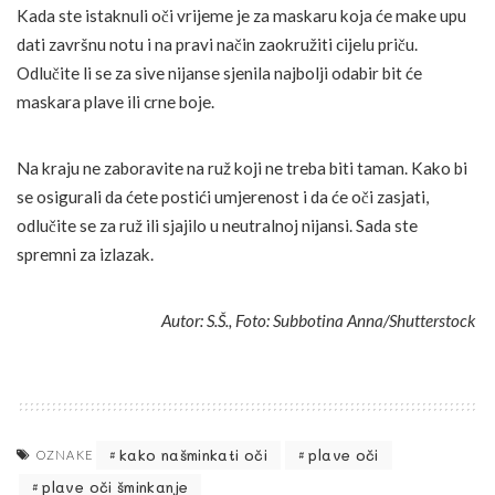
Kada ste istaknuli oči vrijeme je za maskaru koja će make upu
dati završnu notu i na pravi način zaokružiti cijelu priču.
Odlučite li se za sive nijanse sjenila najbolji odabir bit će
maskara plave ili crne boje.
Na kraju ne zaboravite na ruž koji ne treba biti taman. Kako bi
se osigurali da ćete postići umjerenost i da će oči zasjati,
odlučite se za ruž ili sjajilo u neutralnoj nijansi. Sada ste
spremni za izlazak.
Autor: S.Š., Foto: Subbotina Anna/Shutterstock
kako našminkati oči
plave oči
OZNAKE
plave oči šminkanje