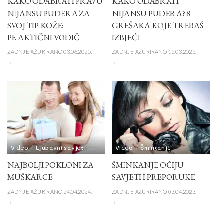
KAKO ODABRATI PRAVU
KAKO ODABRATI
NIJANSU PUDERA ZA
NIJANSU PUDERA? 8
SVOJ TIP KOŽE:
GREŠAKA KOJE TREBAŠ
PRAKTIČNI VODIČ
IZBJEĆI
ZADNJE AŽURIRANO 03.06.2025.
ZADNJE AŽURIRANO 15.03.2025.
Video
Ljubavni savjeti
Video
Šminkanje
NAJBOLJI POKLONI ZA
ŠMINKANJE OČIJU –
MUŠKARCE
SAVJETI I PREPORUKE
ZADNJE AŽURIRANO 24.04.2024.
ZADNJE AŽURIRANO 03.04.2023.