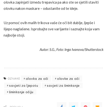
olovka zapinjati između trepavica pa ako ste se sjetili staviti
olovku nakon maskare – odustanite od te ideje.
Uz pomoć ovih malih trikova vaše će oči bit dublje, ljepše i
lijepo naglašene. Isprobajte sve varijante i saznajte koja vam
najbolje stoji.
Autor: S.G., Foto: Inga Ivanova/Shutterstock
olovka za oči
olovke za oči
OZNAKE
savjeti za ljepotu
savjeti za šminkanje
šminkanje očiju
PODIJELI