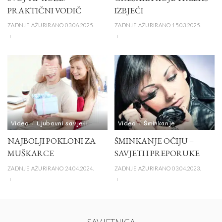
PRAKTIČNI VODIČ
IZBJEĆI
ZADNJE AŽURIRANO 03.06.2025.
ZADNJE AŽURIRANO 15.03.2025.
Video
Ljubavni savjeti
Video
Šminkanje
NAJBOLJI POKLONI ZA
ŠMINKANJE OČIJU –
MUŠKARCE
SAVJETI I PREPORUKE
ZADNJE AŽURIRANO 24.04.2024.
ZADNJE AŽURIRANO 03.04.2023.