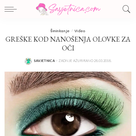
Šminkanje
Video
GREŠKE KOD NANOŠENJA OLOVKE ZA
OČI
SAVJETNICA
ZADNJE AŽURIRANO 28.03.2018.
POSTED
BY