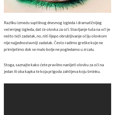
Razliku između suptilnog dnevnog izgleda i dramatičnijeg
večernjeg izgleda, dat će olovka za oči. Stavljanje tuša na oči je
nešto teži zadatak, no, niti lijepo obrubljivanje očiju olovkom
nije najjednostavniji zadatak. Često radimo greške koje ne
primijetimo dok se malo bolje ne pogledamo u zrcalu.
Stoga, saznajte kako ćete pravilno nanijeti olovku za oči na
jedan ili oba kapka te koja prigoda zahtijeva koju šminku.