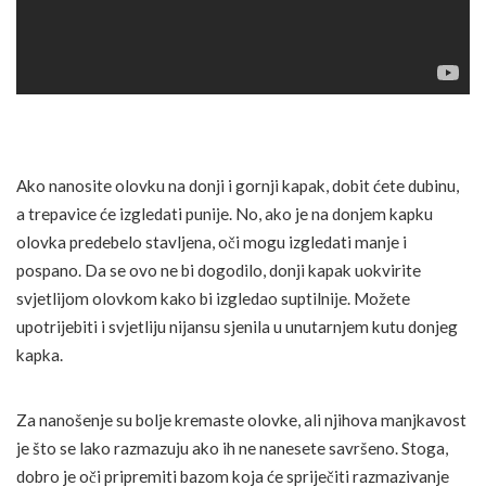
Ako nanosite olovku na donji i gornji kapak, dobit ćete dubinu,
a trepavice će izgledati punije. No, ako je na donjem kapku
olovka predebelo stavljena, oči mogu izgledati manje i
pospano. Da se ovo ne bi dogodilo, donji kapak uokvirite
svjetlijom olovkom kako bi izgledao suptilnije. Možete
upotrijebiti i svjetliju nijansu sjenila u unutarnjem kutu donjeg
kapka.
Za nanošenje su bolje kremaste olovke, ali njihova manjkavost
je što se lako razmazuju ako ih ne nanesete savršeno. Stoga,
dobro je oči pripremiti bazom koja će spriječiti razmazivanje