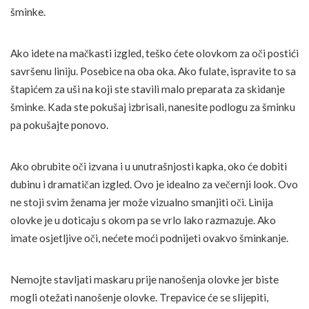
šminke.
Ako idete na mačkasti izgled, teško ćete olovkom za oči postići
savršenu liniju. Posebice na oba oka. Ako fulate, ispravite to sa
štapićem za uši na koji ste stavili malo preparata za skidanje
šminke. Kada ste pokušaj izbrisali, nanesite podlogu za šminku
pa pokušajte ponovo.
Ako obrubite oči izvana i u unutrašnjosti kapka, oko će dobiti
dubinu i dramatičan izgled. Ovo je idealno za večernji look. Ovo
ne stoji svim ženama jer može vizualno smanjiti oči. Linija
olovke je u doticaju s okom pa se vrlo lako razmazuje. Ako
imate osjetljive oči, nećete moći podnijeti ovakvo šminkanje.
Nemojte stavljati maskaru prije nanošenja olovke jer biste
mogli otežati nanošenje olovke. Trepavice će se slijepiti,