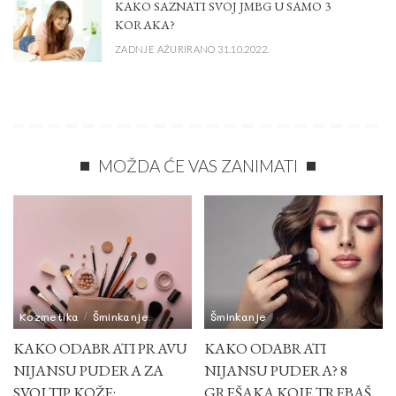
KAKO SAZNATI SVOJ JMBG U SAMO 3
KORAKA?
ZADNJE AŽURIRANO 31.10.2022.
MOŽDA ĆE VAS ZANIMATI
Kozmetika
Šminkanje
Šminkanje
KAKO ODABRATI PRAVU
KAKO ODABRATI
NIJANSU PUDERA ZA
NIJANSU PUDERA? 8
SVOJ TIP KOŽE:
GREŠAKA KOJE TREBAŠ