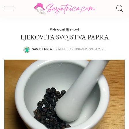
Prirodni lijekovi
LJEKOVITA SVOJSTVA PAPRA
SAVJETNICA
ZADNJE AŽURIRANO 03.04.2023.
POSTED
BY