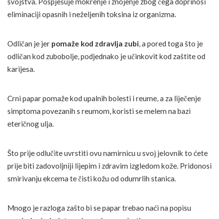
svojstva. Pospješuje mokrenje i znojenje zbog čega doprinosi
eliminaciji opasnih i neželjenih toksina iz organizma.
Odličan je jer
pomaže kod zdravlja zubi
, a pored toga što je
odličan kod zubobolje, podjednako je učinkovit kod zaštite od
karijesa.
Crni papar pomaže kod upalnih bolesti i reume, a za liječenje
simptoma povezanih s reumom, koristi se melem na bazi
eteričnog ulja.
Što prije odlučite uvrstiti ovu namirnicu u svoj jelovnik to ćete
prije biti zadovoljniji lijepim i zdravim izgledom kože. Pridonosi
smirivanju ekcema te čisti kožu od odumrlih stanica.
Mnogo je razloga zašto bi se papar trebao naći na popisu