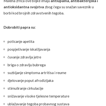
Malena zrnca ove biljke imaju
antiupalna, antibakterijska i
antioksidantna svojstva
zbog čega su snažan saveznik u
borbi kod brojnih zdravstvenih tegoba.
Dobrobiti papra su
:
poticanje apetita
pospješivanje iskašljavanja
čuvanje zdravlja jetre
briga o zdravlju bubrega
suzbijanje simptoma artritisa i reume
djelovanje poput afrodizijaka
stimuliranje cirkulacije
snižavanje visoke tjelesne temperature
ublažavanje tegoba probavnog sustava