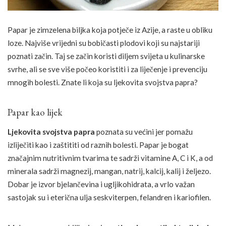
Papar je zimzelena biljka koja potječe iz Azije, a raste u obliku
loze. Najviše vrijedni su bobičasti plodovi koji su najstariji
poznati začin. Taj se začin koristi diljem svijeta u kulinarske
svrhe, ali se sve više počeo koristiti i za liječenje i prevenciju
mnogih bolesti. Znate li koja su ljekovita svojstva papra?
Papar kao lijek
Ljekovita svojstva papra
poznata su većini jer pomažu
izliječiti kao i zaštititi od raznih bolesti. Papar je bogat
značajnim nutritivnim tvarima te sadrži vitamine A, C i K, a od
minerala sadrži magnezij, mangan, natrij, kalcij, kalij i željezo.
Dobar je izvor bjelančevina i ugljikohidrata, a vrlo važan
sastojak su i eterična ulja seskviterpen, felandren i kariofilen.