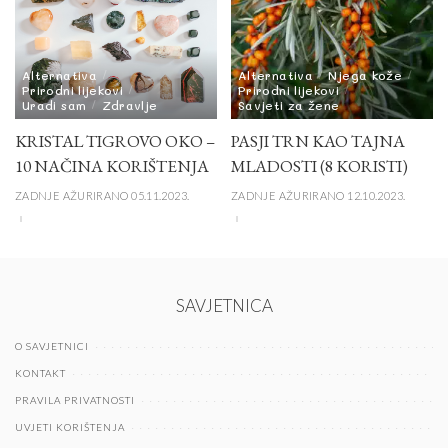
Alternativa
Alternativa
Njega kože
Prirodni lijekovi
Prirodni lijekovi
Uradi sam
Zdravlje
Savjeti za žene
KRISTAL TIGROVO OKO –
PASJI TRN KAO TAJNA
10 NAČINA KORIŠTENJA
MLADOSTI (8 KORISTI)
ZADNJE AŽURIRANO 05.11.2023.
ZADNJE AŽURIRANO 12.10.2023.
SAVJETNICA
O SAVJETNICI
KONTAKT
PRAVILA PRIVATNOSTI
UVJETI KORIŠTENJA