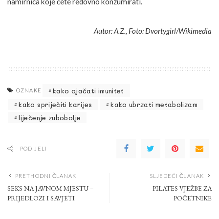
namirnica koje ćete redovno konzumirati.
Autor: A.Z., Foto: Dvortygirl/Wikimedia
kako ojačati imunitet
OZNAKE
kako spriječiti karijes
kako ubrzati metabolizam
liječenje zubobolje
PODIJELI
PRETHODNI ČLANAK
SLJEDEĆI ČLANAK
SEKS NA JAVNOM MJESTU –
PILATES VJEŽBE ZA
PRIJEDLOZI I SAVJETI
POČETNIKE