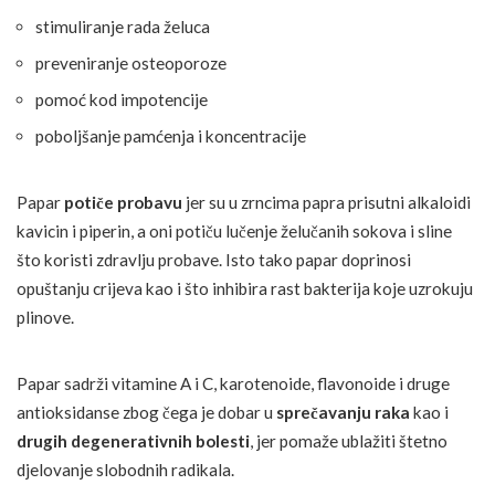
stimuliranje rada želuca
preveniranje osteoporoze
pomoć kod impotencije
poboljšanje pamćenja i koncentracije
Papar
potiče probavu
jer su u zrncima papra prisutni alkaloidi
kavicin i piperin, a oni potiču lučenje želučanih sokova i sline
što koristi zdravlju probave. Isto tako papar doprinosi
opuštanju crijeva kao i što inhibira rast bakterija koje uzrokuju
plinove.
Papar sadrži vitamine A i C, karotenoide, flavonoide i druge
antioksidanse zbog čega je dobar u
sprečavanju raka
kao i
drugih degenerativnih bolesti
, jer pomaže ublažiti štetno
djelovanje slobodnih radikala.