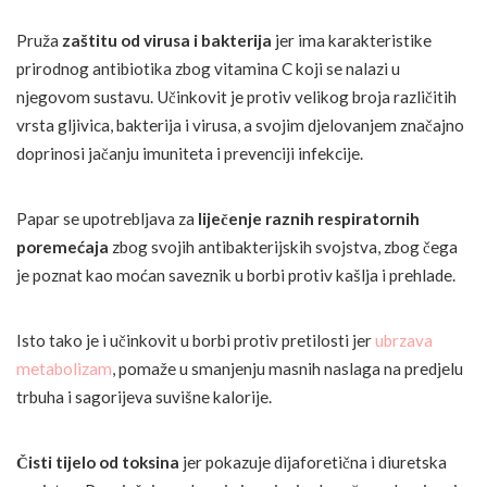
Pruža
zaštitu od virusa i bakterija
jer ima karakteristike
prirodnog antibiotika zbog vitamina C koji se nalazi u
njegovom sustavu. Učinkovit je protiv velikog broja različitih
vrsta gljivica, bakterija i virusa, a svojim djelovanjem značajno
doprinosi jačanju imuniteta i prevenciji infekcije.
Papar se upotrebljava za
liječenje raznih
respiratornih
poremećaja
zbog svojih antibakterijskih svojstva, zbog čega
je poznat kao moćan saveznik u borbi protiv kašlja i prehlade.
Isto tako je i učinkovit u borbi protiv pretilosti jer
ubrzava
metabolizam
, pomaže u smanjenju masnih naslaga na predjelu
trbuha i sagorijeva suvišne kalorije.
Čisti tijelo od toksina
jer pokazuje dijaforetična i diuretska