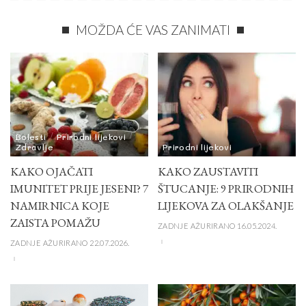
MOŽDA ĆE VAS ZANIMATI
Bolesti
Prirodni lijekovi
Zdravlje
Prirodni lijekovi
KAKO OJAČATI
KAKO ZAUSTAVITI
IMUNITET PRIJE JESENI? 7
ŠTUCANJE: 9 PRIRODNIH
NAMIRNICA KOJE
LIJEKOVA ZA OLAKŠANJE
ZAISTA POMAŽU
ZADNJE AŽURIRANO 16.05.2024.
ZADNJE AŽURIRANO 22.07.2026.