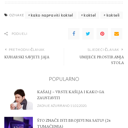
kako napraviti koktel
koktel
kokteli
OZNAKE
PODIJELI
PRETHODNI ČLANAK
SLJEDEĆI ČLANAK
KUHARSKI SAVJETI: JAJA
UMIJEĆE PROSTIRANJA
STOLA
POPULARNO
KAŠALJ – VRSTE KAŠLJA I KAKO GA
ZAUSTAVITI
ZADNJE AŽURIRANO 11.02.2020.
ŠTO ZNAČE ISTI BROJEVI NA SATU? (24
TUMAČENJA)