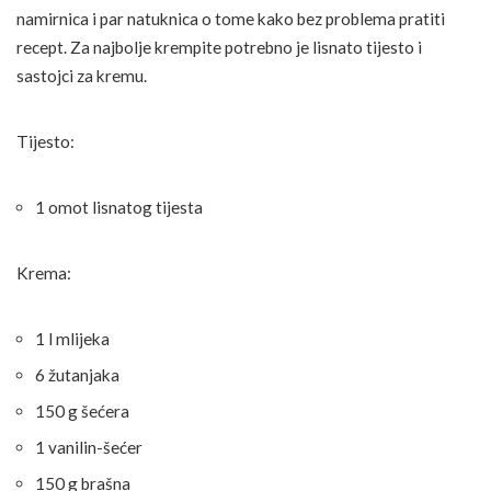
namirnica i par natuknica o tome kako bez problema pratiti
recept. Za najbolje krempite potrebno je lisnato tijesto i
sastojci za kremu.
Tijesto:
1 omot lisnatog tijesta
Krema:
1 l mlijeka
6 žutanjaka
150 g šećera
1 vanilin-šećer
150 g brašna