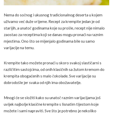
Nema do sočnog i ukusnog tradicionalnog deserta u kojem
uživamo već duže vrijeme. Recept za krempite jedan je od
starijih, a unatoč godinama koje su prošle, recept nije nimalo
zaostao za receptima koji se danas mogu pronaći na raznim
mjestima. Ono što se mijenjalo godinama bile su samo
varijacije na temu.
Krempite tako možete pronaći u skoro svakoj slastičarni s
različitim sastojcima, od onih klasičnih sa žutom kremom do
krempita obogaćenih s malo čokolade. Sve varijacije su
dobrodošle jer svaka od njih ima obožavatelje.
Mnogi će se složiti kako su unatoč raznim varijacijama još
uvijek najbolje klasične krempite s lisnatim tijestom koje
možete i sami napraviti. Sve što je potrebno je nekoliko