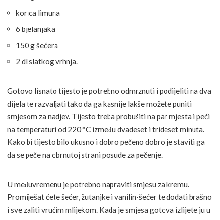
korica limuna
6 bjelanjaka
150 g šećera
2 dl slatkog vrhnja.
Gotovo lisnato tijesto je potrebno odmrznuti i podijeliti na dva
dijela te razvaljati tako da ga kasnije lakše možete puniti
smjesom za nadjev. Tijesto treba probušiti na par mjesta i peći
na temperaturi od 220 °C između dvadeset i trideset minuta.
Kako bi tijesto bilo ukusno i dobro pečeno dobro je staviti ga
da se peče na obrnutoj strani posude za pečenje.
U međuvremenu je potrebno napraviti smjesu za kremu.
Promiješat ćete šećer, žutanjke i vanilin-šećer te dodati brašno
i sve zaliti vrućim mlijekom. Kada je smjesa gotova izlijete ju u