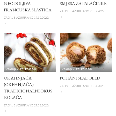
NEODOLJIVA
SMJESA ZA PALAČINKE
FRANCUSKA SLASTICA
ZADNJE AŽURIRANO 23.07.2022.
ZADNJE AŽURIRANO 17.12.2022.
Recepti za kolače
Recepti za kolače
ORAHNJAČA
POHANI SLADOLED
(OREHNJAČA) –
ZADNJE AŽURIRANO 03.04.2023.
TRADICIONALNI OKUS
KOLAČA
ZADNJE AŽURIRANO 27.02.2020.