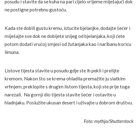
posudu i stavite da se kuha na pari cijelo vrijeme miješajući dok
ne postigne potrebnu gustoću.
Kada ste dobili gustu kremu, istucite bjelanjke, dodajte šećer i
miješajte sve dok ne dobijete snijeg od bjelanjaka, koji ćete
potom dodati vrućoj smjesi od žutanjaka kao i naribanu koricu
limuna.
Listove tijesta stavite u posudu gdje ste ih pekli i prelijte
kremom. Nakon što se krema ohladila premažite ju slatkim
vrhnjem, preklopite s drugim listom tijesta, koji ste prije toga
narezali. Na gornji dio tijesta stavite šećer i ostavite u
hladnjaku. Poslužite ukusan desert i uživajte u dobrom društvu.
Foto: mythja/Shutterstock